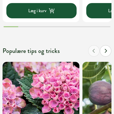
Læg i kurv
Læg
Populære tips og tricks