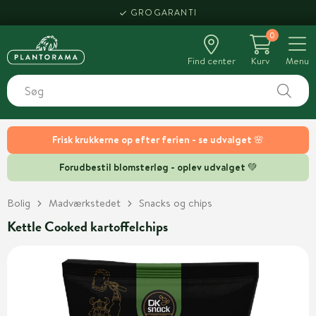
GROGARANTI
0
Find center
Kurv
Menu
Frisk krukkerne op efter ferien - se udvalget 🌸
Forudbestil blomsterløg - oplev udvalget 💚
Bolig
Madværkstedet
Snacks og chips
Kettle Cooked kartoffelchips