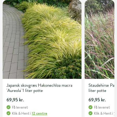
Japansk skovgræs Hakonechloa macra
Staudehirse Pan
'Aureola' 1 liter potte
liter potte
69,95 kr.
69,95 kr.
Få leveret
Få leveret
Klik & Hent
i
12 centre
Klik & Hent
i
1