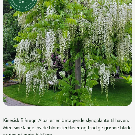
Kinesisk Blåregn 'Alba' er en betagende slyngplante til haven.
Med sine lange, hvide blomsterklaser og frodige grønne blade
er den et ægte blikfang.