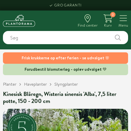
GROGARANTI
0
Find center
Kurv
Menu
Frisk krukkerne op efter ferien - se udvalget 🌸
Forudbestil blomsterløg - oplev udvalget 💚
Planter
Haveplanter
Slyngplanter
Kinesisk Blåregn, Wisteria sinensis 'Alba', 7,5 liter
potte, 150 - 200 cm