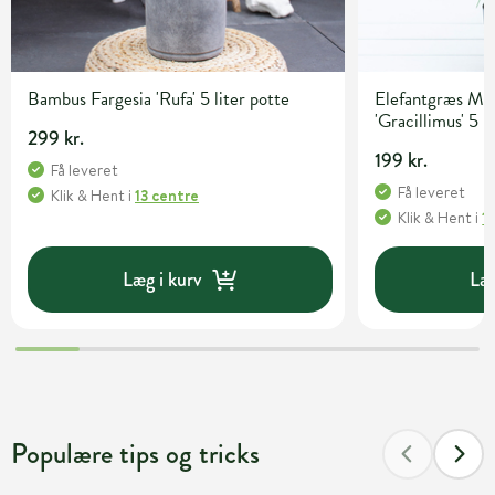
Bambus Fargesia 'Rufa' 5 liter potte
Elefantgræs Mis
'Gracillimus' 5 l
299 kr.
199 kr.
Få leveret
Få leveret
Klik & Hent
i
13 centre
Klik & Hent
i
1
Læg i kurv
Læg
Populære tips og tricks