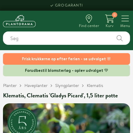
GROGARANTI
0
Find center
Kurv
Menu
Frisk krukkerne op efter ferien - se udvalget 🌸
Forudbestil blomsterløg - oplev udvalget 💚
Planter
Haveplanter
Slyngplanter
Klematis
Klematis, Clematis 'Gladys Picard', 1,5 liter potte