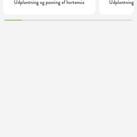
Udplantning og pasning af hortensia
Udplantning o