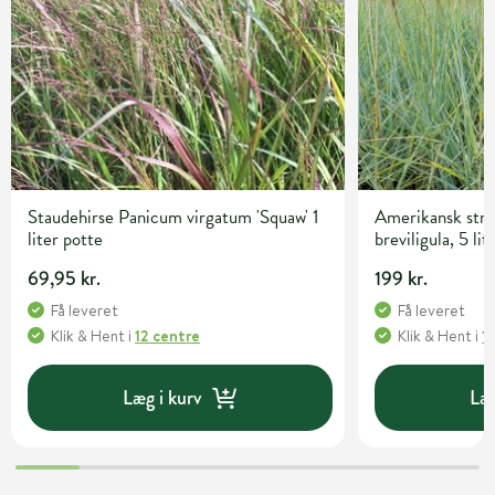
Staudehirse Panicum virgatum 'Squaw' 1
Amerikansk str
liter potte
breviligula, 5 lit
69,95 kr.
199 kr.
Få leveret
Få leveret
Klik & Hent
i
12 centre
Klik & Hent
i
1
Læg i kurv
Læg