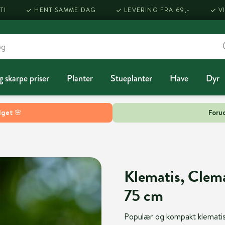
TI
HENT SAMME DAG
LEVERING FRA 69,-
V
g skarpe priser
Planter
Stueplanter
Have
Dyr
lget 🌸
Forud
Klematis, Clemat
75 cm
Populær og kompakt klematis 