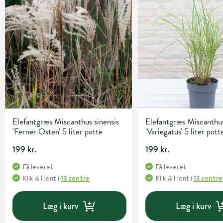
Elefantgræs Miscanthus sinensis
Elefantgræs Miscanthus
'Ferner Osten' 5 liter potte
'Variegatus' 5 liter pott
199 kr.
199 kr.
Få leveret
Få leveret
Klik & Hent
i
13 centre
Klik & Hent
i
13 centre
Læg i kurv
Læg i kurv