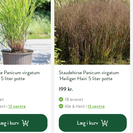
se Panicum virgatum
Staudehirse Panicum virgatum
 5 liter potte
'Heiliger Hain' 5 liter potte
199 kr.
ret
Få leveret
Hent
i
12 centre
Klik & Hent
i
13 centre
æg i kurv
Læg i kurv