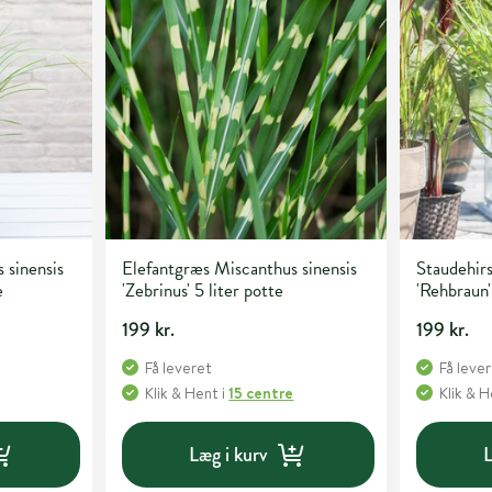
 sinensis
Elefantgræs Miscanthus sinensis
Staudehir
e
'Zebrinus' 5 liter potte
'Rehbraun'
199 kr.
199 kr.
Få leveret
Få leve
Klik & Hent
i
15 centre
Klik & 
Læg i kurv
L