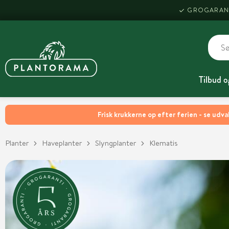
GROGARAN
Tilbud o
Frisk krukkerne op efter ferien - se udva
Planter
Haveplanter
Slyngplanter
Klematis