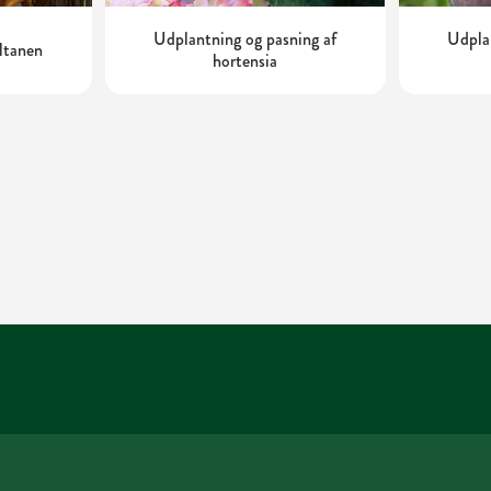
Udplantning og pasning af
Udplan
altanen
hortensia