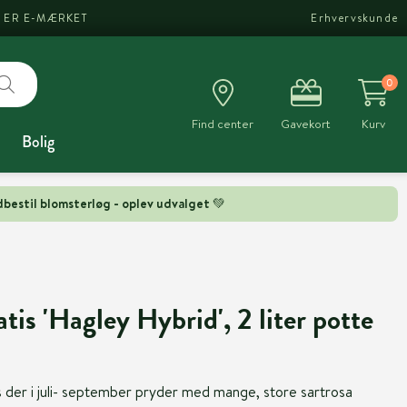
I ER E-MÆRKET
Erhvervskunde
0
Find center
Gavekort
Kurv
Bolig
bestil blomsterløg - oplev udvalget 💚
is 'Hagley Hybrid', 2 liter potte
der i juli- september pryder med mange, store sartrosa