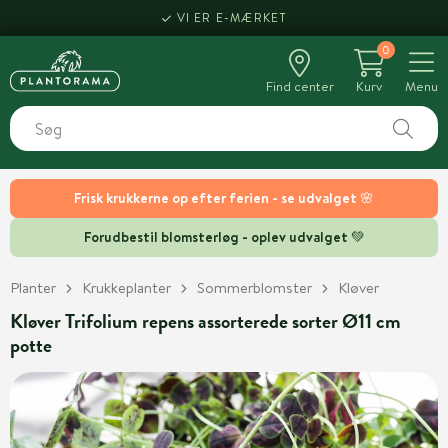
VI ER E-MÆRKET
0
Find center
Kurv
Menu
Frisk krukkerne op efter ferien - se udvalget 🌸
Forudbestil blomsterløg - oplev udvalget 💚
Planter
Krukkeplanter
Sommerblomster
Kløver
Kløver Trifolium repens assorterede sorter Ø11 cm
potte