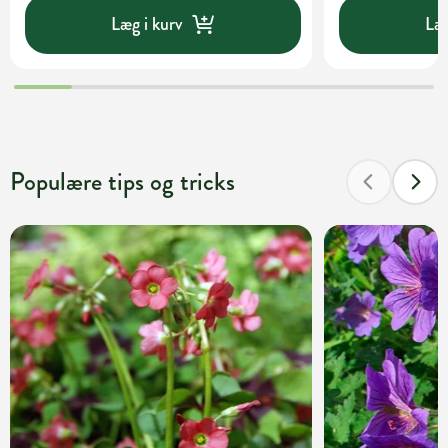
Læg i kurv
Læg
Populære tips og tricks