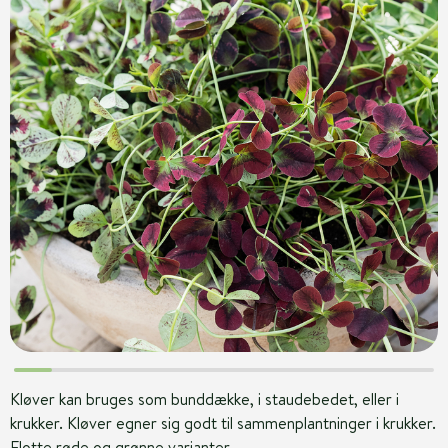
Kløver kan bruges som bunddække, i staudebedet, eller i
krukker. Kløver egner sig godt til sammenplantninger i krukker.
Flotte røde og grønne varianter.