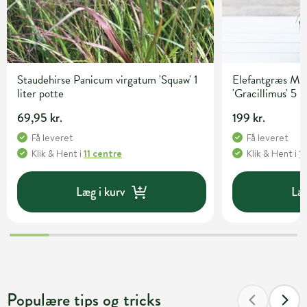
Staudehirse Panicum virgatum 'Squaw' 1
Elefantgræs Mis
liter potte
'Gracillimus' 5 l
69,95 kr.
199 kr.
Få leveret
Få leveret
Klik & Hent
i
11 centre
Klik & Hent
i
1
Læg i kurv
Læg
Populære tips og tricks