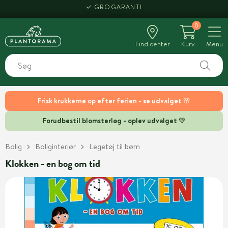
GROGARANTI
0
Find center
Kurv
Menu
Frisk krukkerne op efter ferien - se udvalget 🌸
Forudbestil blomsterløg - oplev udvalget 💚
Bolig
Boliginteriør
Legetøj til børn
Klokken - en bog om tid