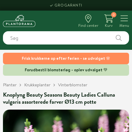
GROGARANTI
0
Find center
Kurv
Menu
Frisk krukkerne op efter ferien - se udvalget 🌸
Forudbestil blomsterløg - oplev udvalget 💚
Planter
Krukkeplanter
Vinterblomster
Knoplyng Beauty Seasons Beauty Ladies Calluna
vulgaris assorterede farver Ø13 cm potte