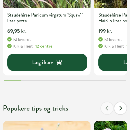
Staudehirse Panicum virgatum 'Squaw' 1
Staudehirse Pan
liter potte
Hain' 5 liter pot
69,95 kr.
199 kr.
Få leveret
Få leveret
Klik & Hent
i
12 centre
Klik & Hent
i
1
Læg i kurv
Læg
Populære tips og tricks