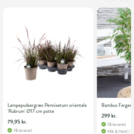
Lampepudsergræs Pennisetum orientale
Bambus Fargesia 
'Rubrum' Ø17 cm potte
299 kr.
79,95 kr.
Få leveret
Få leveret
Klik & Hent
i
1