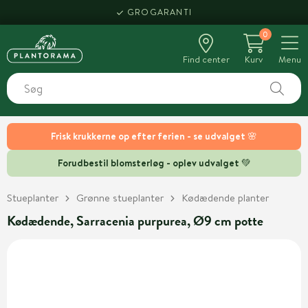
GROGARANTI
0
Find center
Kurv
Menu
Frisk krukkerne op efter ferien - se udvalget 🌸
Forudbestil blomsterløg - oplev udvalget 💚
Stueplanter
Grønne stueplanter
Kødædende planter
Kødædende, Sarracenia purpurea, Ø9 cm potte