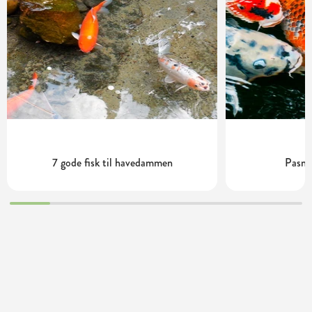
7 gode fisk til havedammen
Pasnin