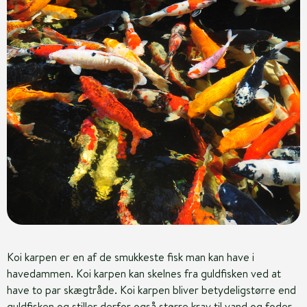
Koi karpen er en af de smukkeste fisk man kan have i
havedammen. Koi karpen kan skelnes fra guldfisken ved at
have to par skægtråde. Koi karpen bliver betydeligstørre end
guldfisken og stiller derfor også større krav til vand og foder.