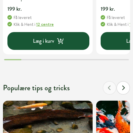
199 kr.
199 kr.
Få leveret
Få leveret
Klik & Hent
i
12 centre
Klik & Hent
i
1
Læg i kurv
Læg
Populære tips og tricks