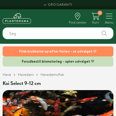
GROGARANTI
0
Find center
Kurv
Menu
Frisk krukkerne op efter ferien - se udvalget 🌸
Forudbestil blomsterløg - oplev udvalget 💚
Have
Havedam
Havedamsfisk
Koi Select 9-12 cm