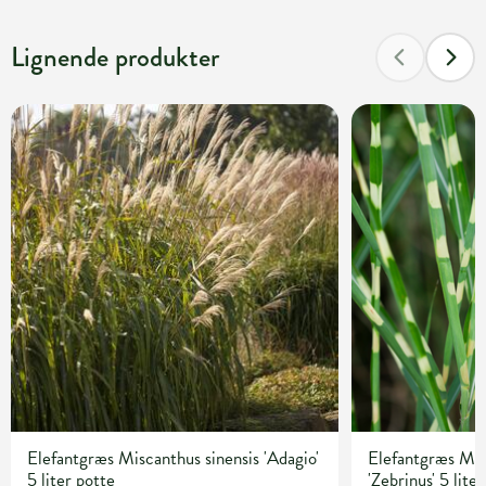
Lignende produkter
Elefantgræs Miscanthus sinensis 'Adagio'
Elefantgræs Mis
5 liter potte
'Zebrinus' 5 lite