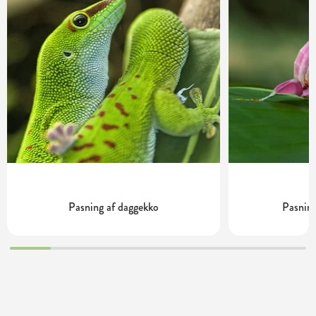
Pasning af daggekko
Pasning