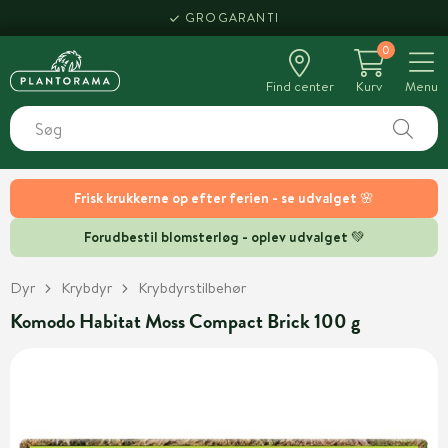
GROGARANTI
0
Find center
Kurv
Menu
Frisk krukkerne op efter ferien - se udvalget 🌸
Forudbestil blomsterløg - oplev udvalget 💚
Dyr
Krybdyr
Krybdyrstilbehør
Komodo Habitat Moss Compact Brick 100 g