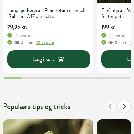
Lampepudsergræs Pennisetum orientale
Elefantgræs Misc
'Rubrum' Ø17 cm potte
5 liter potte
79,95 kr.
199 kr.
Få leveret
Få leveret
Klik & Hent
i
12 centre
Klik & Hent
i
1
Læg i kurv
Læg
Populære tips og tricks