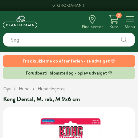
GROGARANTI
0
Find center
Kurv
Menu
Frisk krukkerne op efter ferien - se udvalget 🌸
Forudbestil blomsterløg - oplev udvalget 💚
Dyr
Hund
Hundelegetøj
Kong Dental, M. reb, M 9x6 cm