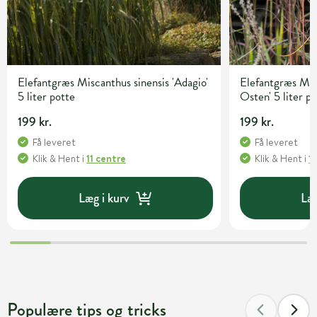
Elefantgræs Miscanthus sinensis 'Adagio'
Elefantgræs Mis
5 liter potte
Osten' 5 liter p
199 kr.
199 kr.
Få leveret
Få leveret
Klik & Hent
i
11 centre
Klik & Hent
i
1
Læg i kurv
Læg
Populære tips og tricks