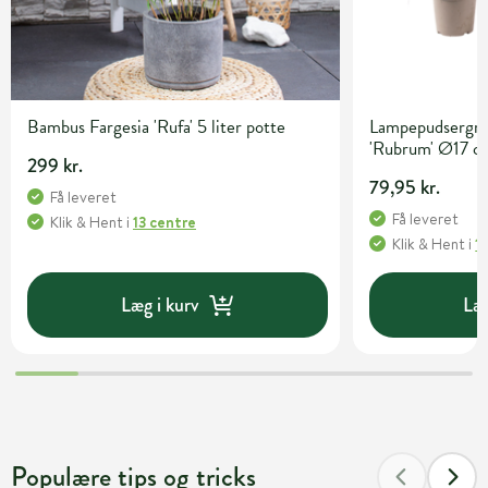
Bambus Fargesia 'Rufa' 5 liter potte
Lampepudsergræ
'Rubrum' Ø17 c
299 kr.
79,95 kr.
Få leveret
Få leveret
Klik & Hent
i
13 centre
Klik & Hent
i
1
Læg i kurv
Læg
Populære tips og tricks