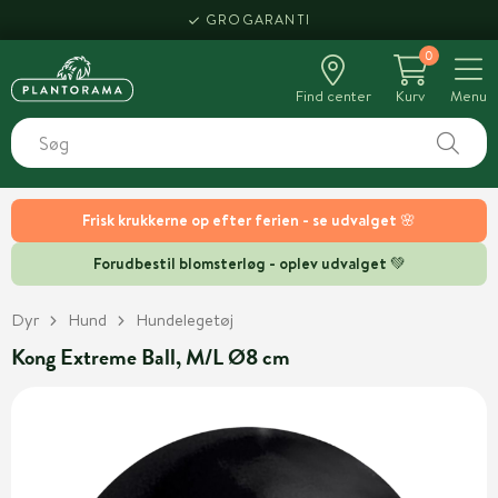
GROGARANTI
0
Find center
Kurv
Menu
Frisk krukkerne op efter ferien - se udvalget 🌸
Forudbestil blomsterløg - oplev udvalget 💚
Dyr
Hund
Hundelegetøj
Kong Extreme Ball, M/L Ø8 cm