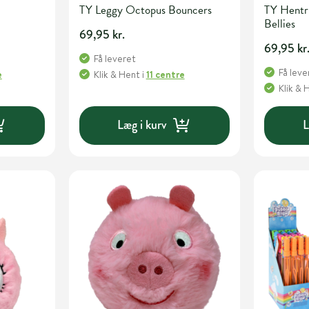
TY Leggy Octopus Bouncers
TY Hentr
Bellies
69,95 kr.
69,95 kr
Få leveret
Få leve
e
Klik & Hent
i
11 centre
Klik & 
Læg i kurv
L