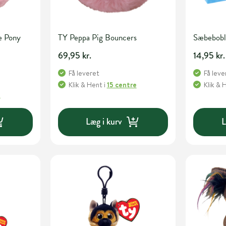
e Pony
TY Peppa Pig Bouncers
Sæbebobl
69,95 kr.
14,95 kr.
Få leveret
Få leve
Klik & Hent
i
15 centre
Klik & 
e
Læg i kurv
L