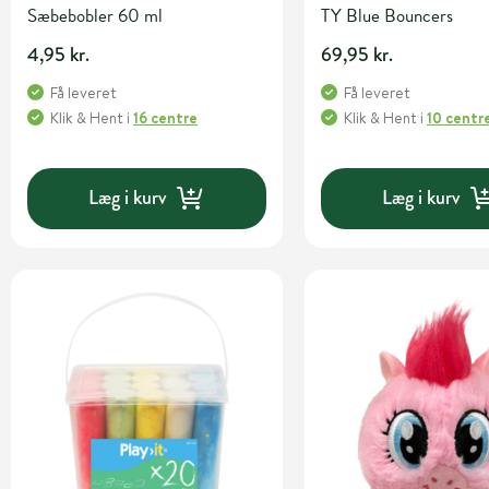
Sæbebobler 60 ml
TY Blue Bouncers
4,95 kr.
69,95 kr.
Få leveret
Få leveret
Klik & Hent
i
16 centre
Klik & Hent
i
10 centr
Læg i kurv
Læg i kurv