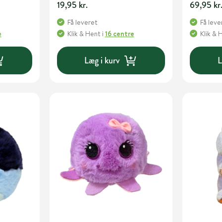
19,95 kr.
69,95 kr
Få leveret
Få leve
e
Klik & Hent
i
16 centre
Klik & 
Læg i kurv
L