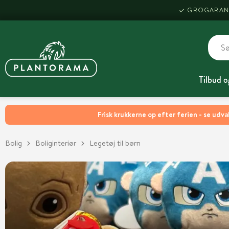
GROGARAN
Tilbud o
Frisk krukkerne op efter ferien - se udva
Bolig
Boliginteriør
Legetøj til børn