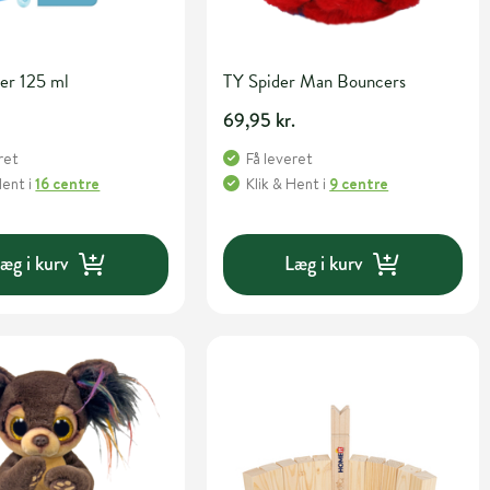
er 125 ml
TY Spider Man Bouncers
69,95 kr.
ret
Få leveret
Hent
i
16 centre
Klik & Hent
i
9 centre
æg i kurv
Læg i kurv