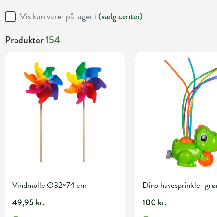
Vis kun varer på lager i
(
vælg center
)
Produkter
154
Vindmølle Ø32×74 cm
Dino havesprinkler grø
49,95 kr.
100 kr.