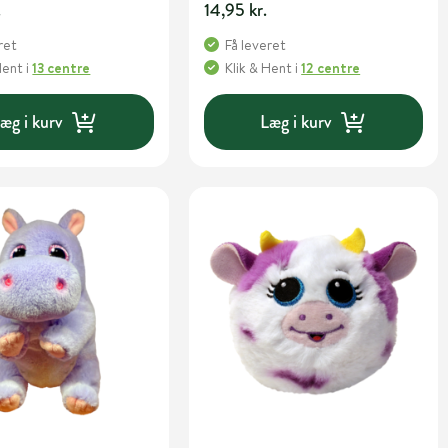
.
14,95 kr.
ret
Få leveret
Hent
i
13 centre
Klik & Hent
i
12 centre
æg i kurv
Læg i kurv