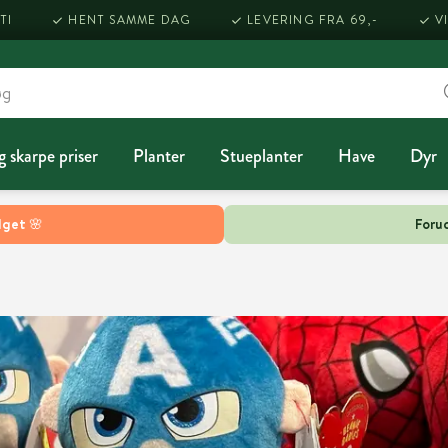
TI
HENT SAMME DAG
LEVERING FRA 69,-
V
g skarpe priser
Planter
Stueplanter
Have
Dyr
lget 🌸
Forud