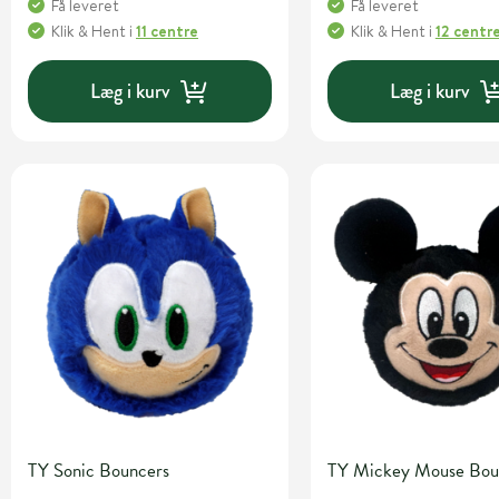
Få leveret
Få leveret
Klik & Hent
i
11 centre
Klik & Hent
i
12 centr
Læg i kurv
Læg i kurv
TY Sonic Bouncers
TY Mickey Mouse Bou