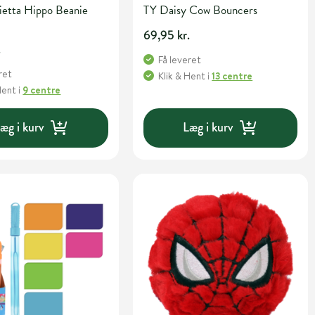
ietta Hippo Beanie
TY Daisy Cow Bouncers
69,95 kr.
.
Få leveret
ret
Klik & Hent
i
13 centre
Hent
i
9 centre
æg i kurv
Læg i kurv