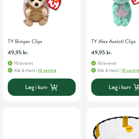
TY Bimper Clips
TY Alex Axolotl Clips
49,95 kr.
49,95 kr.
Få leveret
Få leveret
Klik & Hent
i
10 centre
Klik & Hent
i
10 centr
Læg i kurv
Læg i kurv