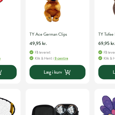
TY Ace German Clips
TY Tofee 
49,95 kr.
69,95 kr
Få leveret
Få leve
e
Klik & Hent
i
9 centre
Klik & 
Læg i kurv
L