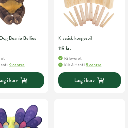
Dog Beanie Bellies
Klassisk kongespil
.
119 kr.
ret
Få leveret
Hent
i
9 centre
Klik & Hent
i
5 centre
æg i kurv
Læg i kurv