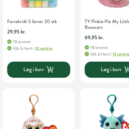
Farvekridt 5 farver 20 stk
TY Pinkie Pie My Littl
Bouncers
29,95 kr.
69,95 kr.
Få leveret
Få leveret
Klik & Hent
i
10 centre
Klik & Hent
i
13 centr
Læg i kurv
Læg i kurv