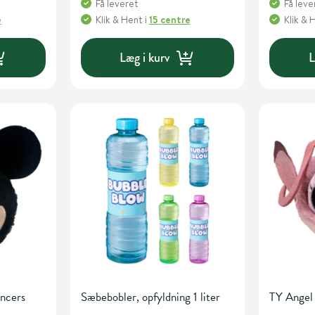
Få leveret
Få leve
e
Klik & Hent
i
15 centre
Klik & 
Læg i kurv
L
ncers
Sæbebobler, opfyldning 1 liter
TY Angel