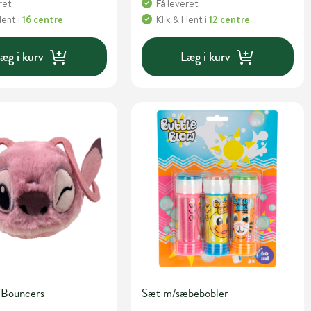
ret
Få leveret
Hent
i
16 centre
Klik & Hent
i
12 centre
æg i kurv
Læg i kurv
 Bouncers
Sæt m/sæbebobler