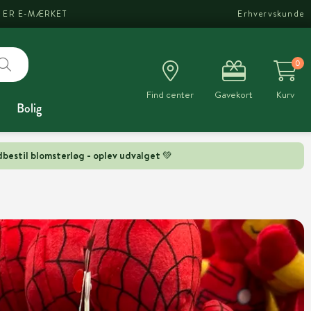
I ER E-MÆRKET
Erhvervskunde
0
Find center
Gavekort
Kurv
Bolig
bestil blomsterløg - oplev udvalget 💚