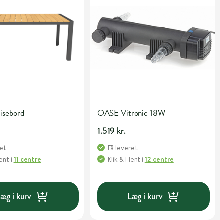
isebord
OASE Vitronic 18W
1.519 kr.
ret
Få leveret
Hent
i
11 centre
Klik & Hent
i
12 centre
æg i kurv
Læg i kurv