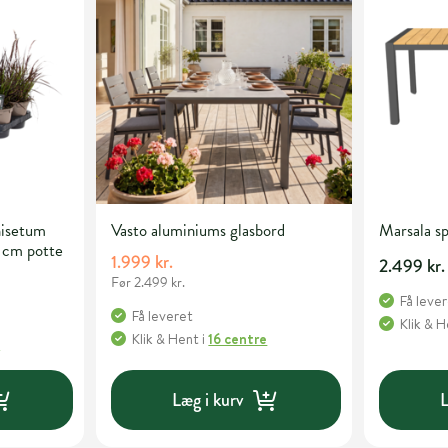
isetum
Vasto aluminiums glasbord
Marsala sp
 cm potte
1.999 kr.
2.499 kr.
Før 2.499 kr.
Få leve
Få leveret
Klik & 
Klik & Hent
i
16 centre
e
Læg i kurv
L