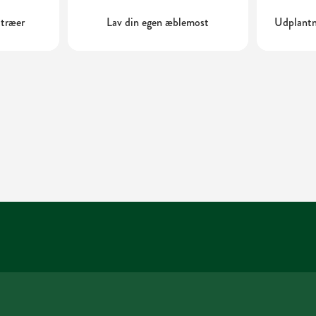
ttræer
Lav din egen æblemost
Udplantn