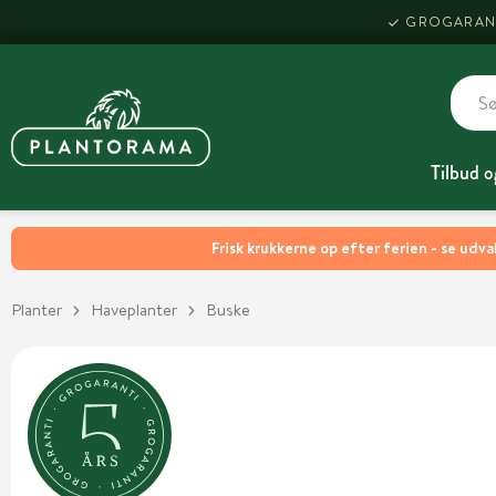
GROGARAN
Tilbud o
Frisk krukkerne op efter ferien - se udva
Planter
Haveplanter
Buske