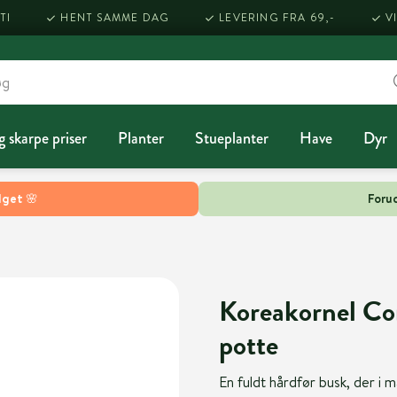
TI
HENT SAMME DAG
LEVERING FRA 69,-
V
g skarpe priser
Planter
Stueplanter
Have
Dyr
lget 🌸
Forud
Koreakornel Cor
potte
En fuldt hårdfør busk, der i 