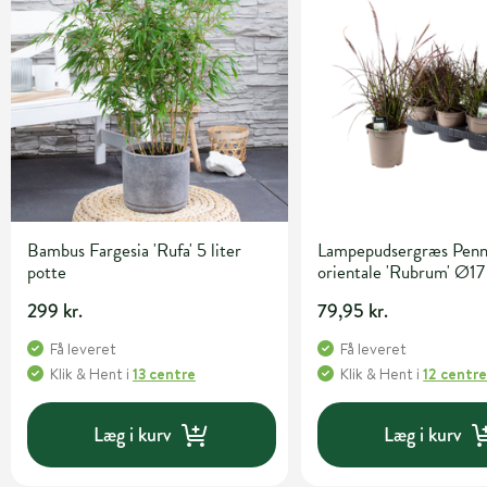
Bambus Fargesia 'Rufa' 5 liter
Lampepudsergræs Penn
potte
orientale 'Rubrum' Ø17
299 kr.
79,95 kr.
Få leveret
Få leveret
Klik & Hent
i
13 centre
Klik & Hent
i
12 centr
Læg i kurv
Læg i kurv