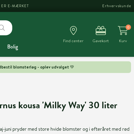
I ER E-MÆRKET
Erhvervskunde
0
Find center
Gavekort
Kurv
Bolig
bestil blomsterløg - oplev udvalget 💚
nus kousa 'Milky Way' 30 liter
maj-juni pryder med store hvide blomster og i efteråret med rød