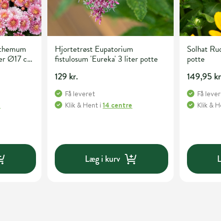
nthemum
Hjortetrøst Eupatorium
Solhat Ru
ter Ø17 cm
fistulosum 'Eureka' 3 liter potte
potte
129 kr.
149,95 kr
Få leveret
Få leve
e
Klik & Hent
i
14 centre
Klik & 
Læg i kurv
L