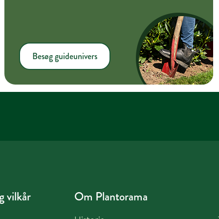
Besøg guideunivers
 vilkår
Om Plantorama