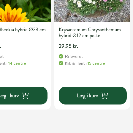
dbeckia hybrid Ø23 cm
Krysantemum Chrysanthemum
hybrid Ø12 cm potte
.
29,95 kr.
ret
Få leveret
Hent
i
14 centre
Klik & Hent
i
15 centre
æg i kurv
Læg i kurv