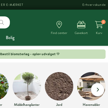
I ER E-MÆRKET
Erhvervskunde
0
Find center
Gavekort
Kurv
Bolig
bestil blomsterløg - oplev udvalget 💚
er
Middelhavsplanter
Jord
Havemøbler