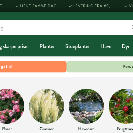
TI
HENT SAMME DAG
LEVERING FRA 69,-
V
g skarpe priser
Planter
Stueplanter
Have
Dyr
lget 🌸
Forud
Roser
Græsser
Havedam
Frugttræ