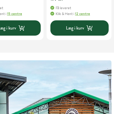
ret
Få leveret
Hent
i
15 centre
Klik & Hent
i
12 centre
æg i kurv
Læg i kurv