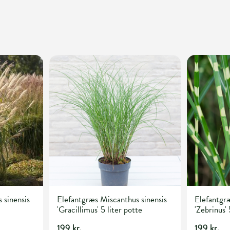
 sinensis
Elefantgræs Miscanthus sinensis
Elefantgræ
'Gracillimus' 5 liter potte
'Zebrinus' 
199 kr.
199 kr.