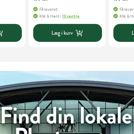
Få leveret
Få leve
e
Klik & Hent
i
13 centre
Klik & 
Læg i kurv
L