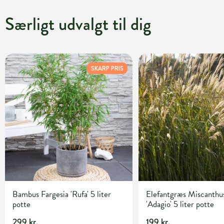
Særligt udvalgt til dig
SKARP PRIS
Bambus Fargesia 'Rufa' 5 liter
Elefantgræs Miscanthus
potte
'Adagio' 5 liter potte
299 kr.
199 kr.