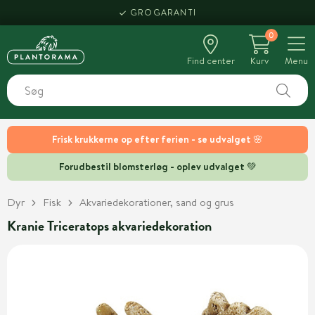
GROGARANTI
0
Find center
Kurv
Menu
Frisk krukkerne op efter ferien - se udvalget 🌸
Forudbestil blomsterløg - oplev udvalget 💚
Dyr
Fisk
Akvariedekorationer, sand og grus
Kranie Triceratops akvariedekoration