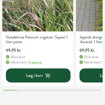
Staudehirse Panicum virgatum 'Squaw' 1
Japansk skovgr
liter potte
'Aureola' 1 liter
69,95 kr.
69,95 kr.
Få leveret
Få leveret
Klik & Hent
i
11 centre
Klik & Hent
i
1
Læg i kurv
Læg