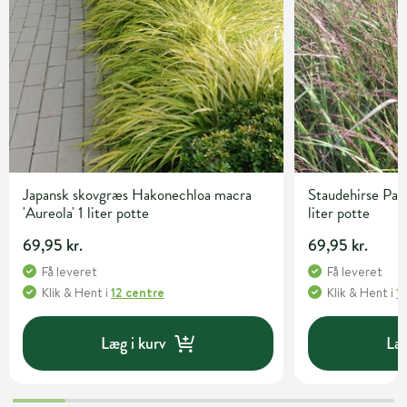
Japansk skovgræs Hakonechloa macra
Staudehirse Pan
'Aureola' 1 liter potte
liter potte
69,95 kr.
69,95 kr.
Få leveret
Få leveret
Klik & Hent
i
12 centre
Klik & Hent
i
1
Læg i kurv
Læg