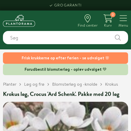
GROGARANTI
0
Find center
Kurv
Menu
Frisk krukkerne op efter ferien - se udvalget 🌸
Forudbestil blomsterløg - oplev udvalget 💚
Planter
Løg og frø
Blomsterløg og -knolde
Krokus
Krokus løg, Crocus 'Ard Schenk'. Pakke med 20 løg