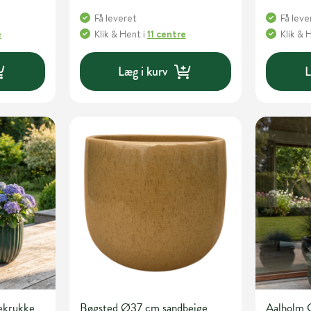
Få leveret
Få leve
e
Klik & Hent
i
11 centre
Klik & 
Læg i kurv
L
ekrukke
Bøgsted Ø37 cm sandbeige
Aalholm 