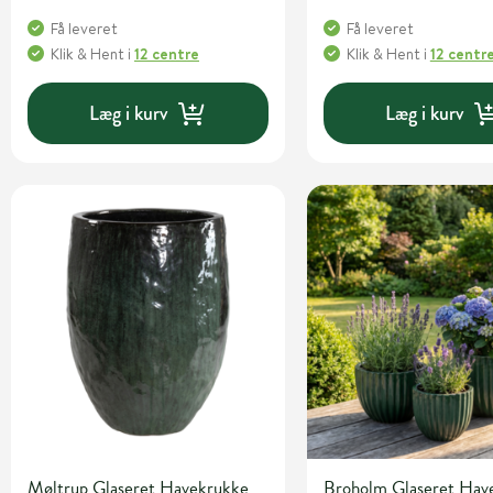
Få leveret
Få leveret
Klik & Hent
i
12 centre
Klik & Hent
i
12 centr
Læg i kurv
Læg i kurv
Møltrup Glaseret Havekrukke
Broholm Glaseret Hav