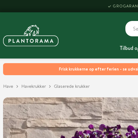
GROGARAN
Tilbud o
Frisk krukkerne op efter ferien - se udva
Have
Havekrukker
Glaserede krukker