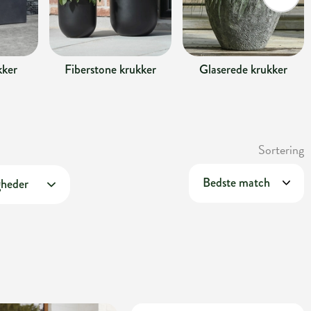
kker
Fiberstone krukker
Glaserede krukker
Sortering
gheder