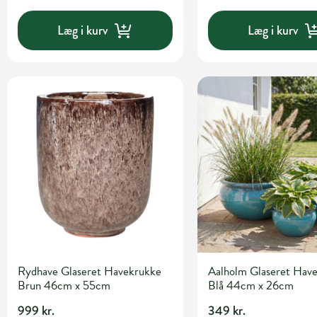
Læg i kurv
Læg i kurv
Rydhave Glaseret Havekrukke
Aalholm Glaseret Hav
Brun 46cm x 55cm
Blå 44cm x 26cm
999 kr.
349 kr.