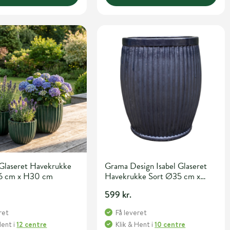
Glaseret Havekrukke
Grama Design Isabel Glaseret
6 cm x H30 cm
Havekrukke Sort Ø35 cm x
H40 cm
599 kr.
ret
Få leveret
Hent
i
12 centre
Klik & Hent
i
10 centre