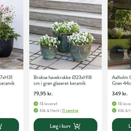
37xH31
Broksø havekrukke Ø23xH18
Aalholm 
 keramik
cm i grøn glaseret keramik
Grøn 44
79,95 kr.
349 kr.
Få leveret
Få leve
e
Klik & Hent
i
11 centre
Klik & 
Læg i kurv
L