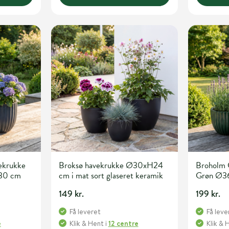
ekrukke
Broksø havekrukke Ø30xH24
Broholm 
H30 cm
cm i mat sort glaseret keramik
Grøn Ø3
149 kr.
199 kr.
Få leveret
Få leve
e
Klik & Hent
i
12 centre
Klik & 