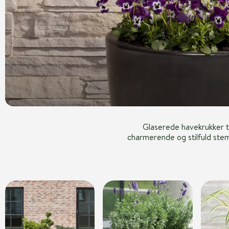
Glaserede havekrukker ti
charmerende og stilfuld stem