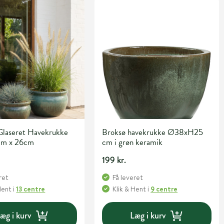
Glaseret Havekrukke
Broksø havekrukke Ø38xH25
cm x 26cm
cm i grøn keramik
199 kr.
ret
Få leveret
Hent
i
13 centre
Klik & Hent
i
9 centre
æg i kurv
Læg i kurv