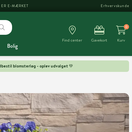
I ER E-MÆRKET
Erhvervskunde
0
Find center
Gavekort
Kurv
Bolig
bestil blomsterløg - oplev udvalget 💚