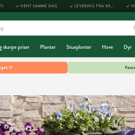
TI
HENT SAMME DAG
LEVERING FRA 69,-
V
g skarpe priser
Planter
Stueplanter
Have
Dyr
lget 🌸
Forud