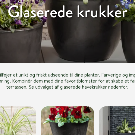
Glaserede krukker
lføjer et unikt og friskt udseende til dine planter. Farverige og 
ning. Kombinér dem med dine favoritblomster for at skabe et farv
terrassen. Se udvalget af glaserede havekrukker nedenfor.