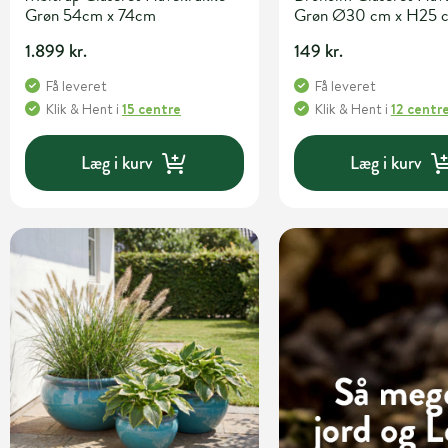
Grøn 54cm x 74cm
Grøn Ø30 cm x H25 
1.899 kr.
149 kr.
Få leveret
Få leveret
Klik & Hent
i
15 centre
Klik & Hent
i
12 centr
Læg i kurv
Læg i kurv