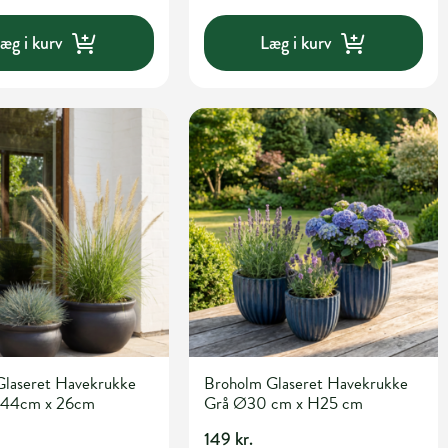
æg i kurv
Læg i kurv
Glaseret Havekrukke
Broholm Glaseret Havekrukke
 44cm x 26cm
Grå Ø30 cm x H25 cm
149 kr.