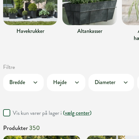
Havekrukker
Altankasser
hæ
Filtre
Bredde
Højde
Diameter
Vis kun varer på lager i
(
vælg center
)
Produkter
350