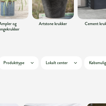
Ampler og
Artstone krukker
Cement kru
ngekrukker
Produkttype
Lokalt center
Købsmuli