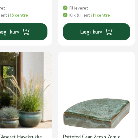
ret
Få leveret
Hent
i
16 centre
Klik & Hent
i
11 centre
æg i kurv
Læg i kurv
Glaseret Havekrukke
Pottefod Grøn 2cm x 7cm x