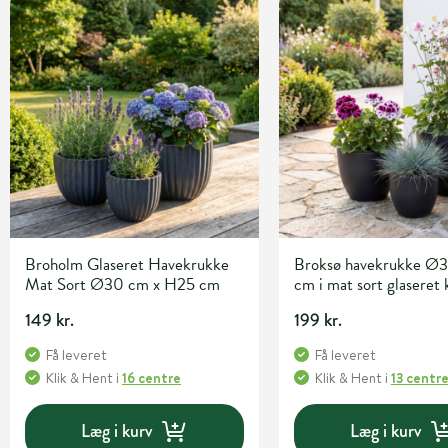
Broholm Glaseret Havekrukke
Broksø havekrukke Ø
Mat Sort Ø30 cm x H25 cm
cm i mat sort glaseret
149 kr.
199 kr.
Få leveret
Få leveret
Klik & Hent
i
16 centre
Klik & Hent
i
13 centr
Læg i kurv
Læg i kurv