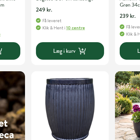
cm
Grøn 34
249 kr.
239 kr.
Få leveret
Få leve
Klik & Hent
i
10 centre
e
Klik & 
Læg i kurv
L