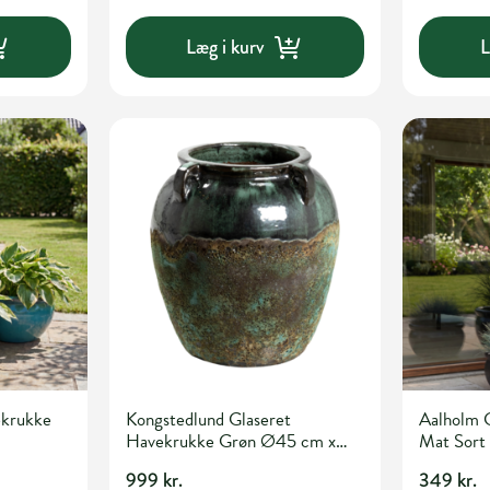
Læg i kurv
L
ekrukke
Kongstedlund Glaseret
Aalholm 
Havekrukke Grøn Ø45 cm x
Mat Sort
H47 cm
999 kr.
349 kr.