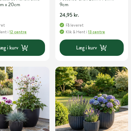
cm x 20cm
9cm
24,95 kr.
ret
Få leveret
Hent
i
12 centre
Klik & Hent
i
13 centre
æg i kurv
Læg i kurv