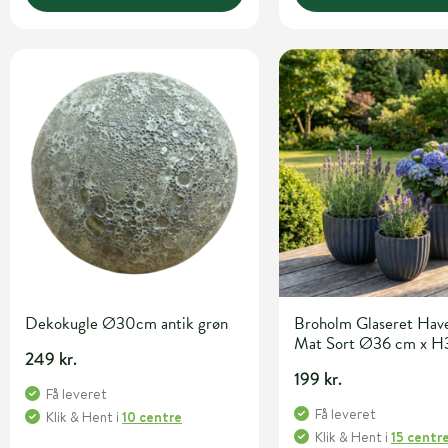
Dekokugle Ø30cm antik grøn
Broholm Glaseret Hav
Mat Sort Ø36 cm x 
249 kr.
199 kr.
Få leveret
Få leveret
Klik & Hent
i
10 centre
Klik & Hent
i
15 centr