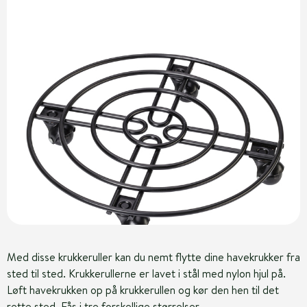
Med disse krukkeruller kan du nemt flytte dine havekrukker fra
sted til sted. Krukkerullerne er lavet i stål med nylon hjul på.
Løft havekrukken op på krukkerullen og kør den hen til det
rette sted. Fås i tre forskellige størrelser.