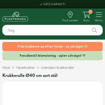
GROGARANTI
0
Find center
Kurv
Menu
Frisk krukkerne op efter ferien - se udvalget 🌸
Forudbestil blomsterløg - oplev udvalget 💚
Have
Havekrukker
Udendørs krukkeruller
Krukkerulle Ø40 cm sort stål