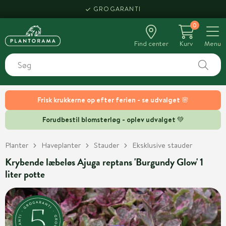
GROGARANTI
0
Find center
Kurv
Menu
Frisk krukkerne op efter ferien - se udvalget 🌸
Forudbestil blomsterløg - oplev udvalget 💚
Planter
Haveplanter
Stauder
Eksklusive stauder
Krybende læbeløs Ajuga reptans 'Burgundy Glow' 1
liter potte