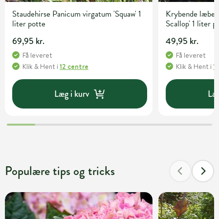
Staudehirse Panicum virgatum 'Squaw' 1
Krybende læbelø
liter potte
Scallop' 1 liter p
69,95 kr.
49,95 kr.
Få leveret
Få leveret
Klik & Hent
i
12 centre
Klik & Hent
i
1
Læg i kurv
Læg
Populære tips og tricks