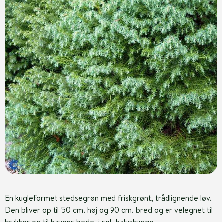
En kugleformet stedsegrøn med friskgrønt, trådlignende løv.
Den bliver op til 50 cm. høj og 90 cm. bred og er velegnet til
krukker og til havens bede, i sol- halvskygge.