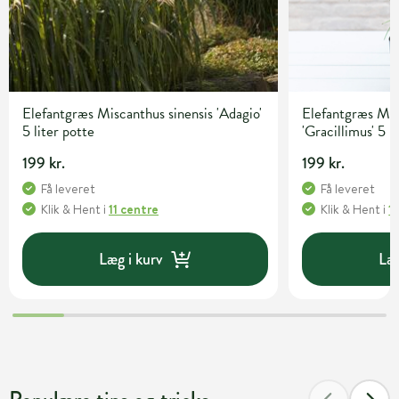
Elefantgræs Miscanthus sinensis 'Adagio'
Elefantgræs Mis
5 liter potte
'Gracillimus' 5 l
199 kr.
199 kr.
Få leveret
Få leveret
Klik & Hent
i
11 centre
Klik & Hent
i
1
Læg i kurv
Læg