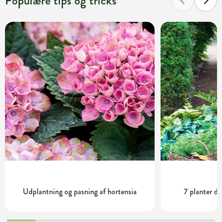
Populære tips og tricks
Udplantning og pasning af hortensia
7 planter de