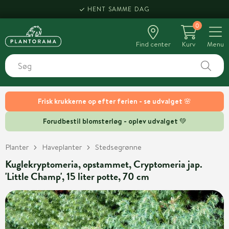
HENT SAMME DAG
0
Find center
Kurv
Menu
Frisk krukkerne op efter ferien - se udvalget 🌸
Forudbestil blomsterløg - oplev udvalget 💚
Planter
Haveplanter
Stedsegrønne
Kuglekryptomeria, opstammet, Cryptomeria jap.
'Little Champ', 15 liter potte, 70 cm