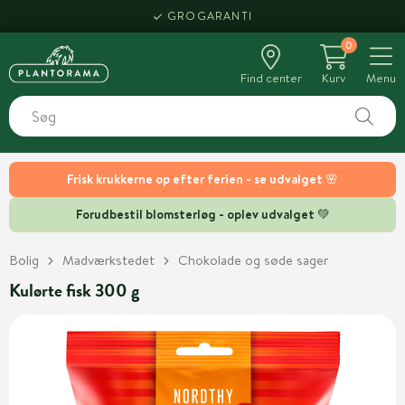
GROGARANTI
0
Find center
Kurv
Menu
Frisk krukkerne op efter ferien - se udvalget 🌸
Forudbestil blomsterløg - oplev udvalget 💚
Bolig
Madværkstedet
Chokolade og søde sager
Kulørte fisk 300 g