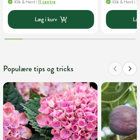
Klik & Hent
i
11 centre
Klik & Hent
i
1
Læg i kurv
Læg
Populære tips og tricks