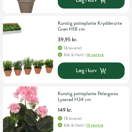
Læg i kurv
Kunstig potteplante Krydderurte
Grøn H18 cm
39,95 kr.
Få leveret
Klik & Hent
i
16 centre
Læg i kurv
Kunstig potteplante Pelargonia
Lyserød H34 cm
149 kr.
Få leveret
Klik & Hent
i
13 centre