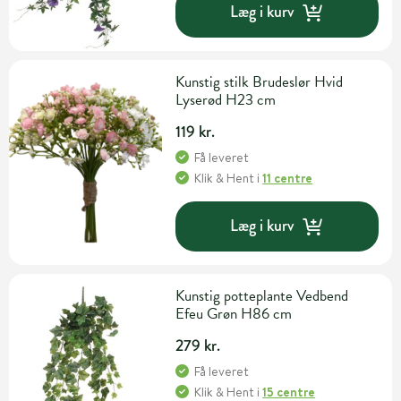
Læg i kurv
Kunstig stilk Brudeslør Hvid
Lyserød H23 cm
119 kr.
Få leveret
Klik & Hent
i
11 centre
Læg i kurv
Kunstig potteplante Vedbend
Efeu Grøn H86 cm
279 kr.
Få leveret
Klik & Hent
i
15 centre