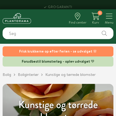
HENT SAMME DAG
0
Find center
Kurv
Menu
Frisk krukkerne op efter ferien - se udvalget 🌸
Forudbestil blomsterløg - oplev udvalget 💚
Bolig
Boliginteriør
Kunstige og tørrede blomster
Kunstige og tørrede