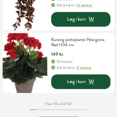
Klik & Hent
i
12 centre
Læg i kurv
Kunstig potteplante Pelargonia
Rød H34 cm
149 kr.
Få leveret
Klik & Hent
i
11 centre
Læg i kurv
Viser 30 ud af 321