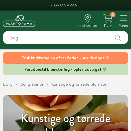
HENT SAMME DAG
0
Find center
Kurv
Menu
Frisk krukkerne op efter ferien - se udvalget 🌸
Forudbestil blomsterløg - oplev udvalget 💚
Bolig
Boliginteriør
Kunstige og tørrede blomster
Kunstige og tørrede