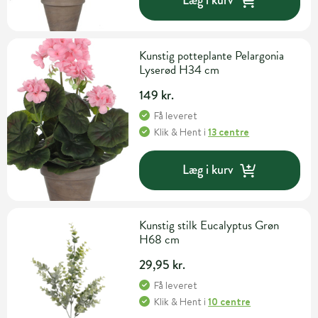
Læg i kurv
Kunstig potteplante Pelargonia
Lyserød H34 cm
149 kr.
Få leveret
Klik & Hent
i
13 centre
Læg i kurv
Kunstig stilk Eucalyptus Grøn
H68 cm
29,95 kr.
Få leveret
Klik & Hent
i
10 centre