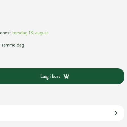
 senest
torsdag 13. august
nt samme dag
Læg i kurv