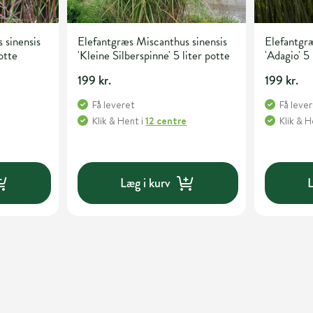
 sinensis
Elefantgræs Miscanthus sinensis
Elefantgræ
otte
'Kleine Silberspinne' 5 liter potte
'Adagio' 5 
199 kr.
199 kr.
Få leveret
Få leve
Klik & Hent
i
12 centre
Klik & 
Læg i kurv
L