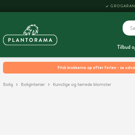
GROGARAN
Tilbud o
Frisk krukkerne op efter ferien - se udva
Bolig
Boliginteriør
Kunstige og tørrede blomster