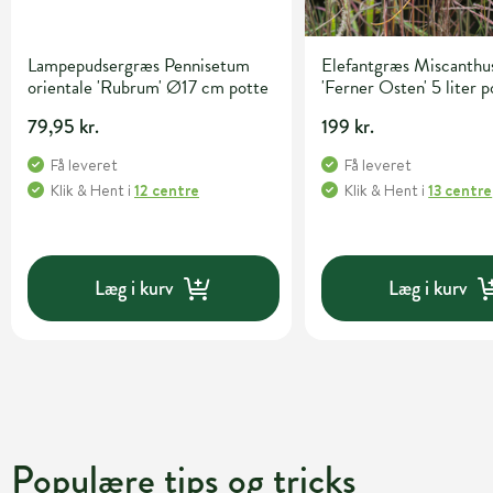
Lampepudsergræs Pennisetum
Elefantgræs Miscanthus
orientale 'Rubrum' Ø17 cm potte
'Ferner Osten' 5 liter p
79,95 kr.
199 kr.
Få leveret
Få leveret
Klik & Hent
i
12 centre
Klik & Hent
i
13 centre
Læg i kurv
Læg i kurv
Populære tips og tricks