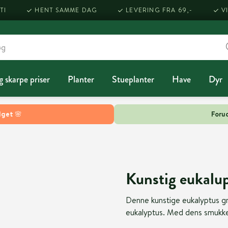
TI
HENT SAMME DAG
LEVERING FRA 69,-
V
g skarpe priser
Planter
Stueplanter
Have
Dyr
lget 🌸
Forud
Kunstig eukalup
Denne kunstige eukalyptus gre
eukalyptus. Med dens smukke gr