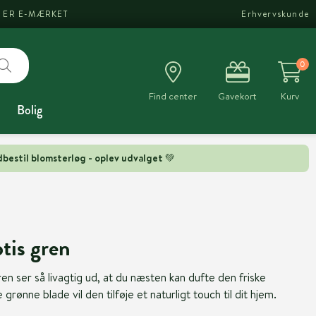
I ER E-MÆRKET
Erhvervskunde
0
Find center
Gavekort
Kurv
Bolig
bestil blomsterløg - oplev udvalget 💚
tis gren
n ser så livagtig ud, at du næsten kan dufte den friske
ønne blade vil den tilføje et naturligt touch til dit hjem.