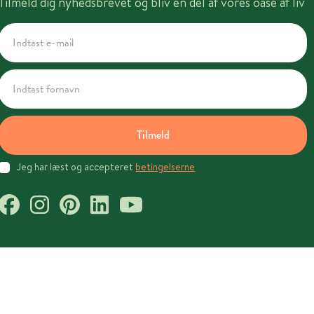
Tilmeld dig nyhedsbrevet og bliv en del af vores oase af liv
Tilmeld
Jeg har læst og accepteret
betingelserne