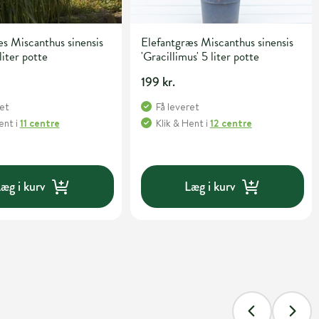
s Miscanthus sinensis
Elefantgræs Miscanthus sinensis
liter potte
'Gracillimus' 5 liter potte
199 kr.
ret
Få leveret
Hent
i
11 centre
Klik & Hent
i
12 centre
æg i kurv
Læg i kurv