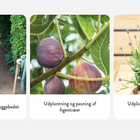
Udplantning og pasning af
Udplan
kyggebedet
figentræer