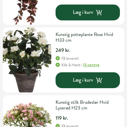
Læg i kurv
Kunstig potteplante Rose Hvid
H33 cm
249 kr.
Få leveret
Klik & Hent
i
13 centre
Læg i kurv
Kunstig stilk Brudeslør Hvid
Lyserød H23 cm
119 kr.
Få leveret