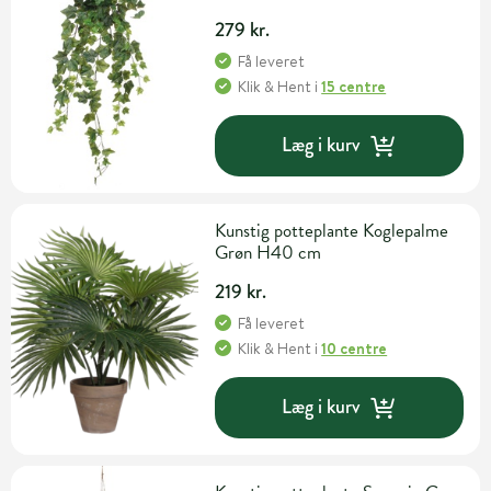
279 kr.
Få leveret
Klik & Hent
i
15 centre
Læg i kurv
Kunstig potteplante Koglepalme
Grøn H40 cm
219 kr.
Få leveret
Klik & Hent
i
10 centre
Læg i kurv