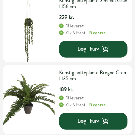
Kunstig potteplante Senecio Grøn
H56 cm
229 kr.
Få leveret
Klik & Hent
i
13 centre
Læg i kurv
Kunstig potteplante Bregne Grøn
H35 cm
189 kr.
Få leveret
Klik & Hent
i
13 centre
Læg i kurv