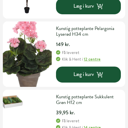
Læg i kurv
Kunstig potteplante Pelargonia
Lyserød H34 cm
149 kr.
Få leveret
Klik & Hent
i
12 centre
Læg i kurv
Kunstig potteplante Sukkulent
Grøn H12 cm
39,95 kr.
Få leveret
Klik & Hent
i
14 centre