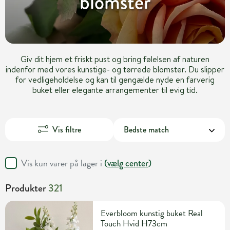
blomster
Giv dit hjem et friskt pust og bring følelsen af naturen
indenfor med vores kunstige- og tørrede blomster. Du slipper
for vedligeholdelse og kan til gengælde nyde en farverig
buket eller elegante arrangementer til evig tid.
Vis filtre
Vis kun varer på lager i
(
vælg center
)
Produkter
321
Everbloom kunstig buket Real
Touch Hvid H73cm