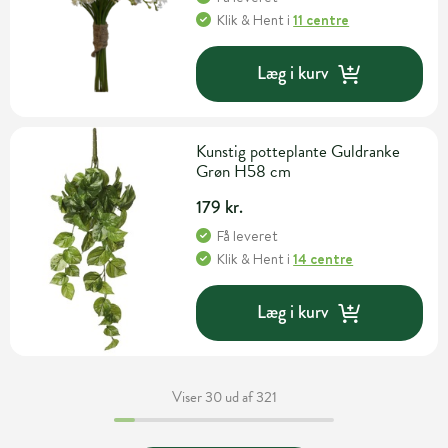
Klik & Hent
i
11 centre
Læg i kurv
Kunstig potteplante Guldranke
Grøn H58 cm
179 kr.
Få leveret
Klik & Hent
i
14 centre
Læg i kurv
Viser 30 ud af 321