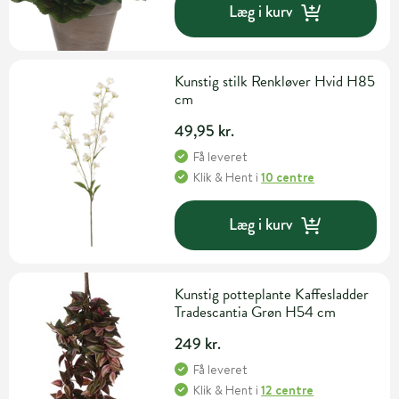
Læg i kurv
Kunstig stilk Renkløver Hvid H85
cm
49,95 kr.
Få leveret
Klik & Hent
i
10 centre
Læg i kurv
Kunstig potteplante Kaffesladder
Tradescantia Grøn H54 cm
249 kr.
Få leveret
Klik & Hent
i
12 centre