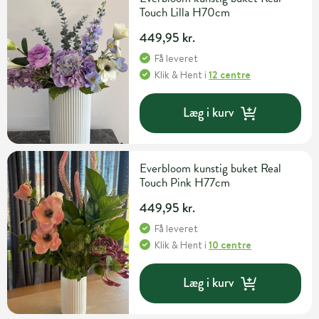
Touch Lilla H70cm
449,95 kr.
Få leveret
Klik & Hent
i
12 centre
Læg i kurv
Everbloom kunstig buket Real
Touch Pink H77cm
449,95 kr.
Få leveret
Klik & Hent
i
10 centre
Læg i kurv