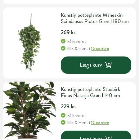
Kunstig potteplante Måneskin
Scindapsus Pictus Grøn H80 cm
269 kr.
Få leveret
Klik & Hent
i
15 centre
Læg i kurv
Kunstig potteplante Stuebirk
Ficus Natasja Grøn H40 cm
229 kr.
Få leveret
Klik & Hent
i
12 centre