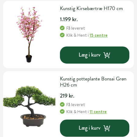
Kunstig Kirsebærtræ H170 cm
1.199 kr.
Få leveret
Klik & Hent
i
15 centre
Læg i kurv
Kunstig potteplante Bonsai Grøn
H26 cm
219 kr.
Få leveret
Klik & Hent
i
11 centre
Læg i kurv