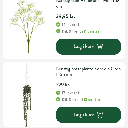
Kunstig stilk Brudeslør Hvid H68
cm
39,95 kr.
Få leveret
Klik & Hent
i
11 centre
Læg i kurv
Kunstig potteplante Senecio Grøn
H56 cm
229 kr.
Få leveret
Klik & Hent
i
13 centre
Læg i kurv