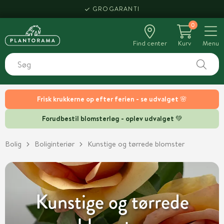
HENT SAMME DAG
0
Find center
Kurv
Menu
Frisk krukkerne op efter ferien - se udvalget 🌸
Forudbestil blomsterløg - oplev udvalget 💚
Bolig
Boliginteriør
Kunstige og tørrede blomster
Kunstige og tørrede