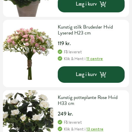
Læg i kurv
Kunstig stilk Brudeslør Hvid
Lyserød H23 cm
119 kr.
Få leveret
Klik & Hent
i
11 centre
Læg i kurv
Kunstig potteplante Rose Hvid
H33 cm
249 kr.
Få leveret
Klik & Hent
i
13 centre