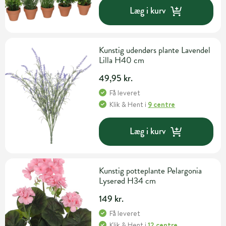
Læg i kurv
Kunstig udendørs plante Lavendel
Lilla H40 cm
49,95 kr.
Få leveret
Klik & Hent
i
9 centre
Læg i kurv
Kunstig potteplante Pelargonia
Lyserød H34 cm
149 kr.
Få leveret
Klik & Hent
i
12 centre