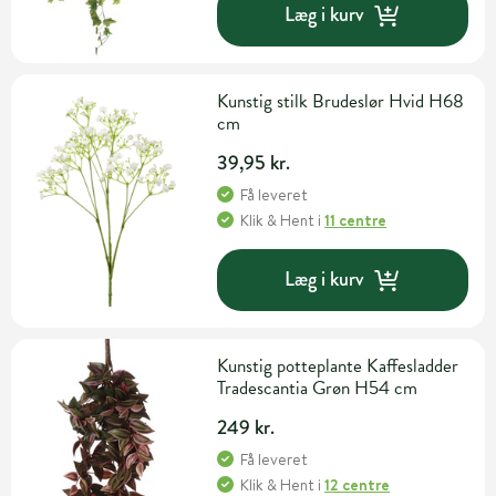
Læg i kurv
Kunstig stilk Brudeslør Hvid H68
cm
39,95 kr.
Få leveret
Klik & Hent
i
11 centre
Læg i kurv
Kunstig potteplante Kaffesladder
Tradescantia Grøn H54 cm
249 kr.
Få leveret
Klik & Hent
i
12 centre