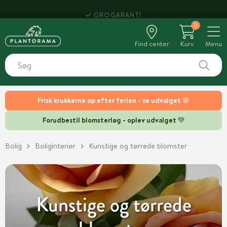
HENT SAMME DAG
0
Find center
Kurv
Menu
Frisk krukkerne op efter ferien - se udvalget 🌸
Forudbestil blomsterløg - oplev udvalget 💚
Bolig
Boliginteriør
Kunstige og tørrede blomster
Kunstige og tørrede