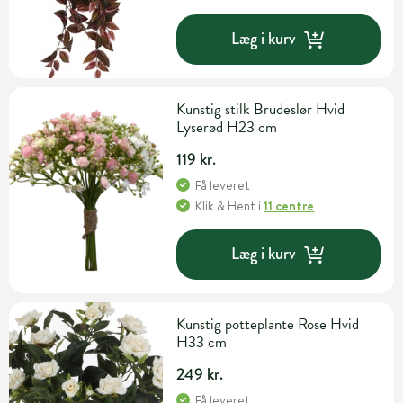
Læg i kurv
Kunstig stilk Brudeslør Hvid
Lyserød H23 cm
119 kr.
Få leveret
Klik & Hent
i
11 centre
Læg i kurv
Kunstig potteplante Rose Hvid
H33 cm
249 kr.
Få leveret