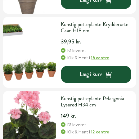
Læg i kurv
Kunstig potteplante Krydderurte
Grøn H18 cm
39,95 kr.
Få leveret
Klik & Hent
i
16 centre
Læg i kurv
Kunstig potteplante Pelargonia
Lyserød H34 cm
149 kr.
Få leveret
Klik & Hent
i
12 centre