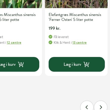
s Miscanthus sinensis
Elefantgræs Miscanthus sinensis
5 liter potte
'Ferner Osten' 5 liter potte
199 kr.
ret
Få leveret
Hent
i
12 centre
Klik & Hent
i
13 centre
æg i kurv
Læg i kurv