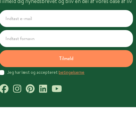
Tilmeld dig nyhedsbrevet og bliv en del af vores oase af liv
Tilmeld
Jeg har læst og accepteret
betingelserne