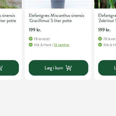
 sinensis
Elefantgræs Miscanthus sinensis
Elefantgræ
iter potte
'Gracillimus' 5 liter potte
'Zebrinus' 
199 kr.
199 kr.
Få leveret
Få leve
e
Klik & Hent
i
12 centre
Klik & 
Læg i kurv
L