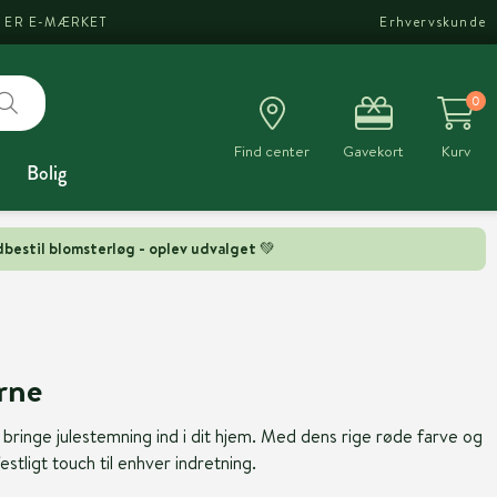
I ER E-MÆRKET
Erhvervskunde
0
Find center
Gavekort
Kurv
Bolig
bestil blomsterløg - oplev udvalget 💚
rne
l bringe julestemning ind i dit hjem. Med dens rige røde farve og
festligt touch til enhver indretning.