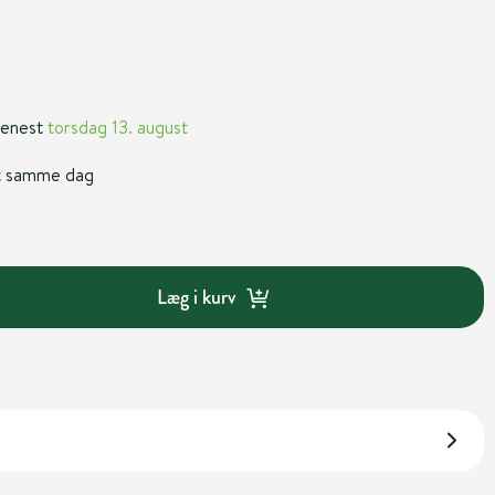
 senest
torsdag 13. august
nt samme dag
Læg i kurv