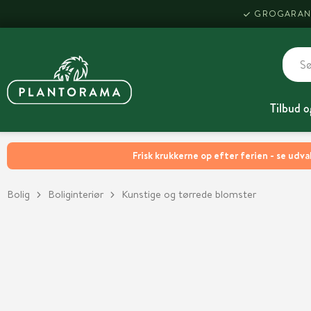
GROGARAN
Tilbud o
Frisk krukkerne op efter ferien - se udva
Bolig
Boliginteriør
Kunstige og tørrede blomster