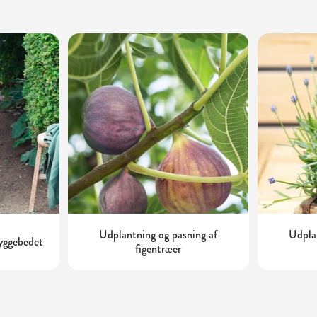
Udplantning og pasning af
Udplan
kyggebedet
figentræer