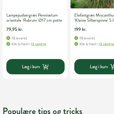
Lampepudsergræs Pennisetum
Elefantgræs Miscanthus
orientale 'Rubrum' Ø17 cm potte
'Kleine Silberspinne' 5 l
79,95 kr.
199 kr.
Få leveret
Få leveret
Klik & Hent
i
12 centre
Klik & Hent
i
12 centr
Læg i kurv
Læg i kurv
Populære tips og tricks