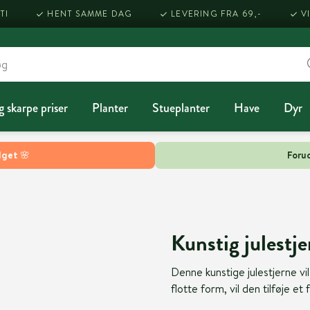
TI
HENT SAMME DAG
LEVERING FRA 69,-
V
g skarpe priser
Planter
Stueplanter
Have
Dyr
lget 🌸
Forud
Kunstig julestje
Denne kunstige julestjerne vi
flotte form, vil den tilføje et 