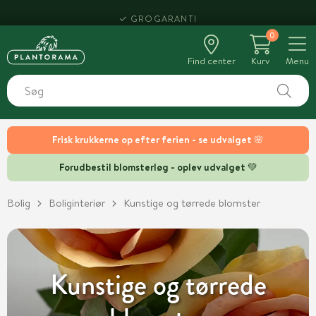
HENT SAMME DAG
0
Find center
Kurv
Menu
Frisk krukkerne op efter ferien - se udvalget 🌸
Forudbestil blomsterløg - oplev udvalget 💚
Bolig
Boliginteriør
Kunstige og tørrede blomster
Kunstige og tørrede