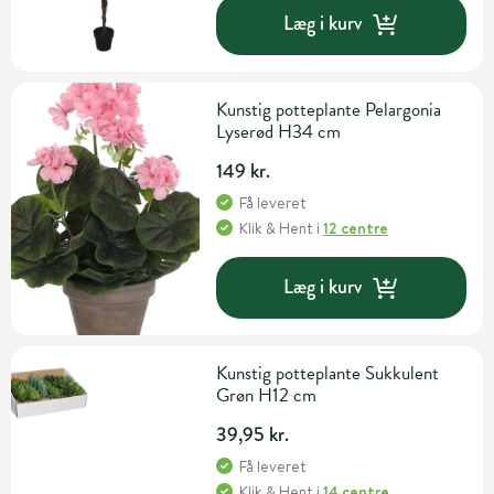
Læg i kurv
Kunstig potteplante Pelargonia
Lyserød H34 cm
149 kr.
Få leveret
Klik & Hent
i
12 centre
Læg i kurv
Kunstig potteplante Sukkulent
Grøn H12 cm
39,95 kr.
Få leveret
Klik & Hent
i
14 centre