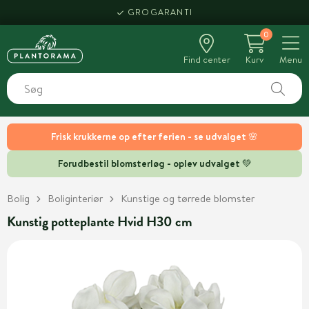
GROGARANTI
0
Find center
Kurv
Menu
Frisk krukkerne op efter ferien - se udvalget 🌸
Forudbestil blomsterløg - oplev udvalget 💚
Bolig
Boliginteriør
Kunstige og tørrede blomster
Kunstig potteplante Hvid H30 cm