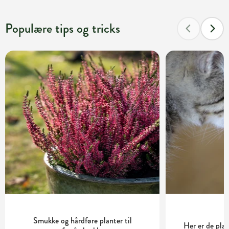
Populære tips og tricks
Smukke og hårdføre planter til
Her er de plan