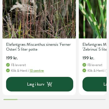
Elefantgræs Miscanthus sinensis 'Ferner
Elefantgræs Mis
Osten' 5 liter potte
'Zebrinus' 5 lite
199 kr.
199 kr.
Få leveret
Få leveret
Klik & Hent
i
13 centre
Klik & Hent
i
1
Læg i kurv
Læg