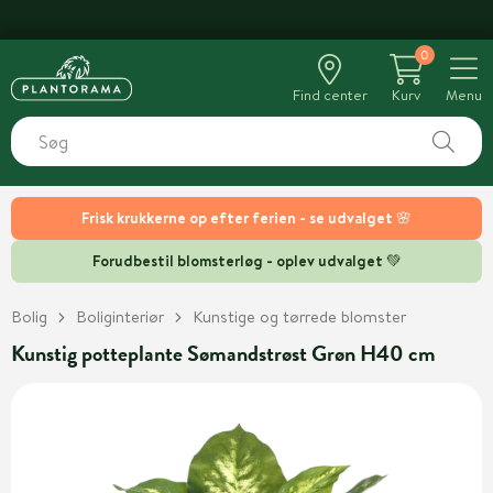
0
Find center
Kurv
Menu
Frisk krukkerne op efter ferien - se udvalget 🌸
Forudbestil blomsterløg - oplev udvalget 💚
Bolig
Boliginteriør
Kunstige og tørrede blomster
Kunstig potteplante Sømandstrøst Grøn H40 cm