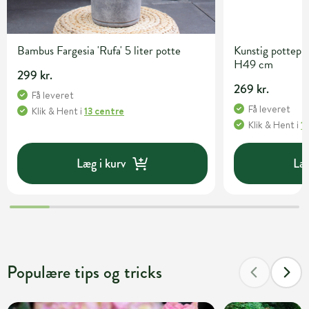
Bambus Fargesia 'Rufa' 5 liter potte
Kunstig pottepl
H49 cm
299 kr.
269 kr.
Få leveret
Få leveret
Klik & Hent
i
13 centre
Klik & Hent
i
1
Læg i kurv
Læg
Populære tips og tricks