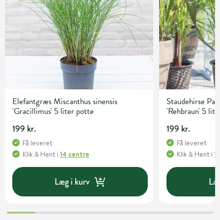
Elefantgræs Miscanthus sinensis
Staudehirse Pa
'Gracillimus' 5 liter potte
'Rehbraun' 5 lite
199 kr.
199 kr.
Få leveret
Få leveret
Klik & Hent
i
14 centre
Klik & Hent
i
1
Læg i kurv
Læg