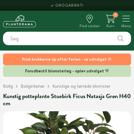
GROGARANTI
0
Find center
Kurv
Menu
Frisk krukkerne op efter ferien - se udvalget 🌸
Forudbestil blomsterløg - oplev udvalget 💚
Bolig
Boliginteriør
Kunstige og tørrede blomster
Kunstig potteplante Stuebirk Ficus Natasja Grøn H40
cm