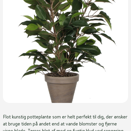
Flot kunstig potteplante som er helt perfekt til dig, der ønsker
at bruge tiden på andet end at vande blomster og fjerne
visne blade. Tørres blot af med en fugtig klud ved rengøring.