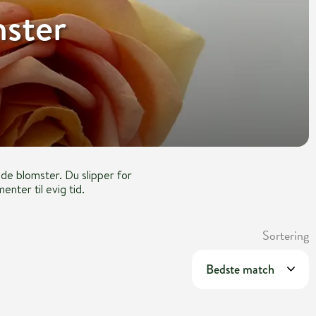
mster
ede blomster. Du slipper for
nter til evig tid.
Sortering