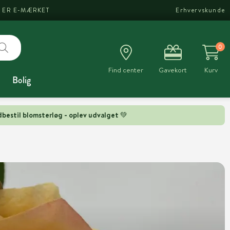
I ER E-MÆRKET
Erhvervskunde
0
Find center
Gavekort
Kurv
Bolig
bestil blomsterløg - oplev udvalget 💚