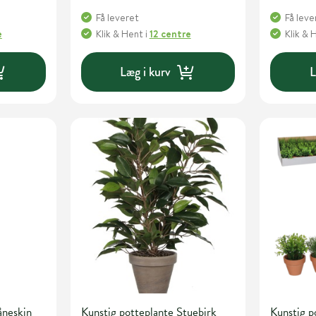
Få leveret
Få leve
e
Klik & Hent
i
12 centre
Klik & 
Læg i kurv
L
åneskin
Kunstig potteplante Stuebirk
Kunstig p