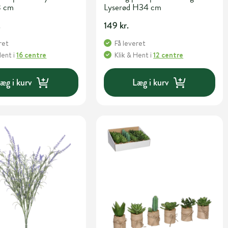
8 cm
Lyserød H34 cm
.
149 kr.
ret
Få leveret
Hent
i
16 centre
Klik & Hent
i
12 centre
æg i kurv
Læg i kurv