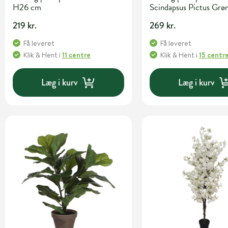
H26 cm
Scindapsus Pictus Gr
cm
219 kr.
269 kr.
Få leveret
Få leveret
Klik & Hent
i
11 centre
Klik & Hent
i
15 centr
Læg i kurv
Læg i kurv