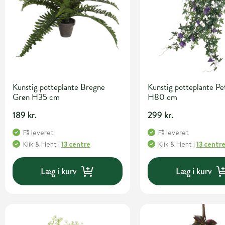
Kunstig potteplante Bregne
Kunstig potteplante Pet
Grøn H35 cm
H80 cm
189 kr.
299 kr.
Få leveret
Få leveret
Klik & Hent
i
13 centre
Klik & Hent
i
13 centr
Læg i kurv
Læg i kurv