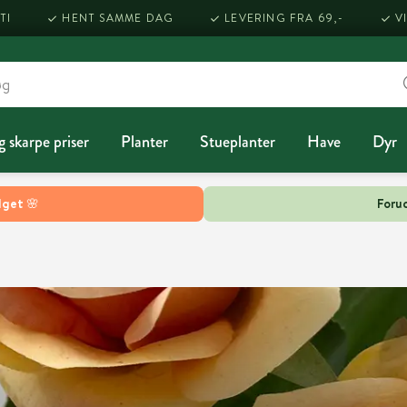
TI
HENT SAMME DAG
LEVERING FRA 69,-
V
g skarpe priser
Planter
Stueplanter
Have
Dyr
lget 🌸
Forud