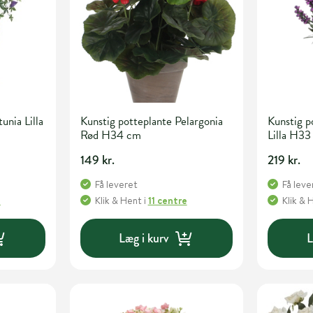
unia Lilla
Kunstig potteplante Pelargonia
Kunstig p
Rød H34 cm
Lilla H3
149 kr.
219 kr.
Få leveret
Få leve
e
Klik & Hent
i
11 centre
Klik & 
Læg i kurv
L