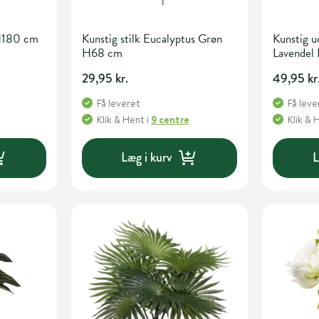
H180 cm
Kunstig stilk Eucalyptus Grøn
Kunstig u
H68 cm
Lavendel
29,95 kr.
49,95 kr
Få leveret
Få leve
Klik & Hent
i
9 centre
Klik & 
Læg i kurv
L