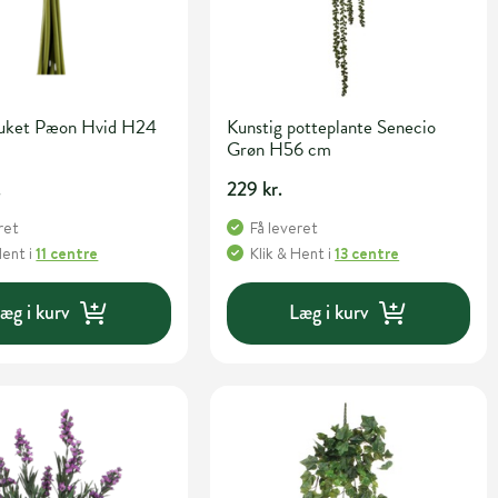
buket Pæon Hvid H24
Kunstig potteplante Senecio
Grøn H56 cm
.
229 kr.
ret
Få leveret
Hent
i
11 centre
Klik & Hent
i
13 centre
æg i kurv
Læg i kurv