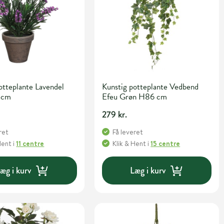
otteplante Lavendel
Kunstig potteplante Vedbend
3 cm
Efeu Grøn H86 cm
279 kr.
ret
Få leveret
Hent
i
11 centre
Klik & Hent
i
15 centre
æg i kurv
Læg i kurv