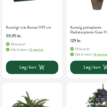
Kunstigt træ Bonsai H19 cm
Kunstig potteplante
Radiatorplante Grøn 
59,95 kr.
129 kr.
Få leveret
Få leveret
Klik & Hent
i
12 centre
Klik & Hent
i
13 centr
Læg i kurv
Læg i kurv