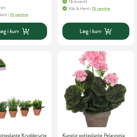
Få leveret
ret
Klik & Hent
i
15 centre
Hent
i
10 centre
æg i kurv
Læg i kurv
otteplante Krydderurte
Kunstig potteplante Pelargonia