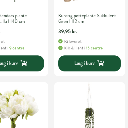
dendørs plante
Kunstig potteplante Sukkulent
 Lilla H40 cm
Grøn H12 cm
.
39,95 kr.
ret
Få leveret
Hent
i
9 centre
Klik & Hent
i
15 centre
æg i kurv
Læg i kurv