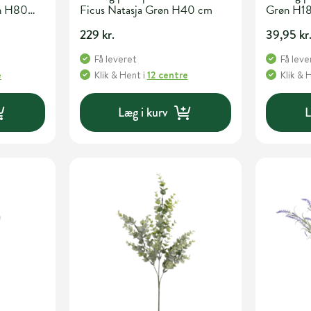
øn H80
Ficus Natasja Grøn H40 cm
Grøn H1
229 kr.
39,95 kr
Få leveret
Få leve
e
Klik & Hent
i
12 centre
Klik & 
Læg i kurv
L