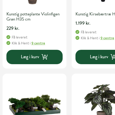
Kunstig potteplante Violinfigen
Kunstig Kirsebærtræ 
Grøn H35 cm
1.199 kr.
229 kr.
Få leveret
Få leveret
Klik & Hent
i
9 centre
Klik & Hent
i
9 centre
Læg i kurv
Læg i kurv