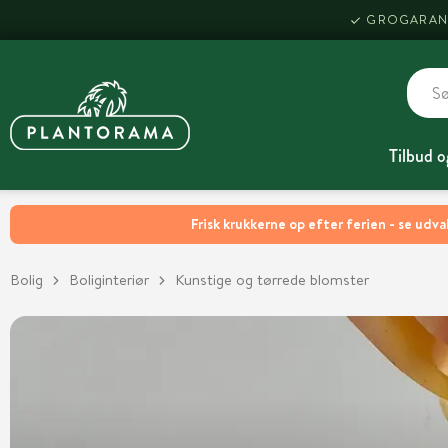
GROGARAN
Tilbud o
Frisk krukkerne op efter ferien - se udva
Bolig
Boliginteriør
Kunstige og tørrede blomster