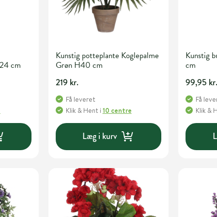
Kunstig potteplante Koglepalme
Kunstig 
H24 cm
Grøn H40 cm
cm
219 kr.
99,95 kr
Få leveret
Få leve
e
Klik & Hent
i
10 centre
Klik & 
Læg i kurv
L