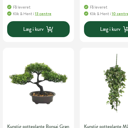
Få leveret
Få leveret
Klik & Hent
i
13 centre
Klik & Hent
i
10 centr
Læg i kurv
Læg i kurv
Kunstig potteplante Bonsai Grøn
Kunstig potteplante M