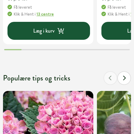
Få leveret
Få leveret
Klik & Hent
i
13 centre
Klik & Hent
i
1
Læg i kurv
Læg
Populære tips og tricks