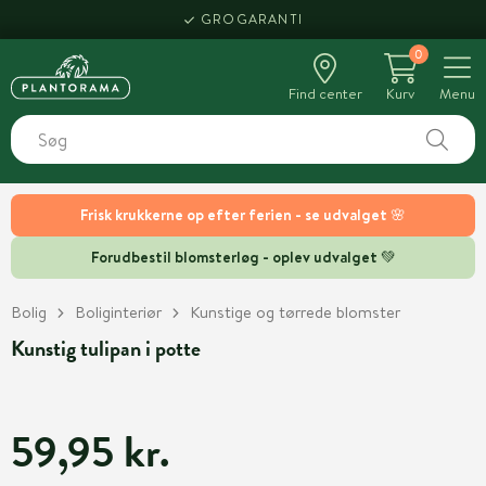
GROGARANTI
0
Find center
Kurv
Menu
Frisk krukkerne op efter ferien - se udvalget 🌸
Forudbestil blomsterløg - oplev udvalget 💚
Bolig
Boliginteriør
Kunstige og tørrede blomster
Kunstig tulipan i potte
59,95 kr.