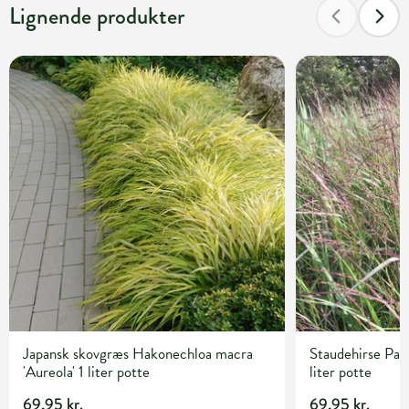
Lignende produkter
Japansk skovgræs Hakonechloa macra
Staudehirse Pan
'Aureola' 1 liter potte
liter potte
69,95 kr.
69,95 kr.