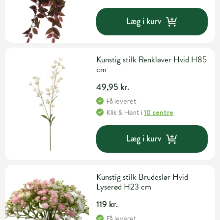
Læg i kurv
Kunstig stilk Renkløver Hvid H85
cm
49,95 kr.
Få leveret
Klik & Hent
i
10 centre
Læg i kurv
Kunstig stilk Brudeslør Hvid
Lyserød H23 cm
119 kr.
Få leveret