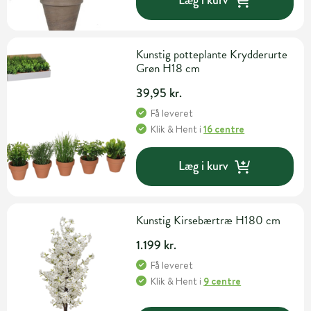
Læg i kurv
Kunstig potteplante Krydderurte
Grøn H18 cm
39,95 kr.
Få leveret
Klik & Hent
i
16 centre
Læg i kurv
Kunstig Kirsebærtræ H180 cm
1.199 kr.
Få leveret
Klik & Hent
i
9 centre