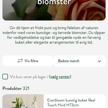
blomster
Giv dit hjem et friskt pust og bring følelsen af naturen
indenfor med vores kunstige- og tørrede blomster. Du slipper
for vedligeholdelse og kan til gengælde nyde en farverig
buket eller elegante arrangementer til evig tid.
Vis filtre
Vis kun varer på lager i
(
vælg center
)
Produkter
321
Everbloom kunstig buket Real
Touch Hvid H73cm