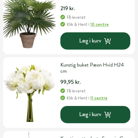
219 kr.
Få leveret
Klik & Hent
i
10 centre
Læg i kurv
Kunstig buket Pæon Hvid H24
cm
99,95 kr.
Få leveret
Klik & Hent
i
11 centre
Læg i kurv