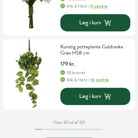
Klik & Hent
i
11 centre
Læg i kurv
Kunstig potteplante Guldranke
Grøn H58 cm
179 kr.
Få leveret
Klik & Hent
i
14 centre
Læg i kurv
Viser 30 ud af 321