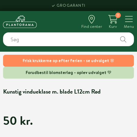
GROGARANTI
0
Find center
Kurv
Menu
Frisk krukkerne op efter ferien - se udvalget 🌸
Forudbestil blomsterløg - oplev udvalget 💚
Kunstig vindueklase m. blade L12cm Rød
50 kr.