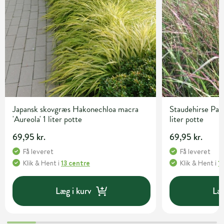
Japansk skovgræs Hakonechloa macra
Staudehirse Pan
'Aureola' 1 liter potte
liter potte
69,95 kr.
69,95 kr.
Få leveret
Få leveret
Klik & Hent
i
13 centre
Klik & Hent
i
1
Læg i kurv
Læg