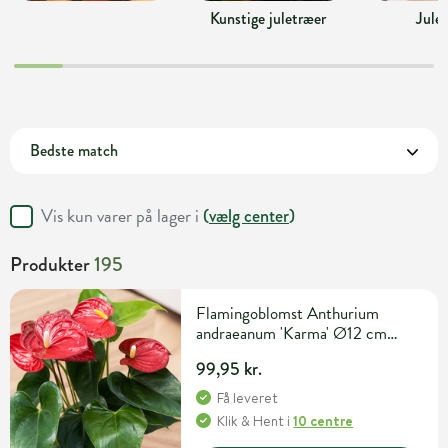
Kunstige juletræer
Jule
Vis kun varer på lager i
(
vælg center
)
Produkter
195
Flamingoblomst Anthurium
andraeanum 'Karma' Ø12 cm
potte
99,95 kr.
Få leveret
Klik & Hent
i
10 centre