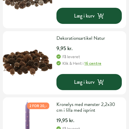
Læg i kurv
Dekorationsartikel Natur
9,95 kr.
Få leveret
Klik & Hent
i
16 centre
Læg i kurv
Kronelys med mønster 2,2x30
2 FOR 20,-
cm i lilla med isprint
19,95 kr.
Få leveret