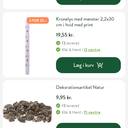
Kronelys med mønster 2,2x30
2 FOR 20,-
cm i hvid med print
19,55 kr.
Få leveret
Klik & Hent
i
13 centre
Læg i kurv
Dekorationsartikel Natur
9,95 kr.
Få leveret
Klik & Hent
i
15 centre