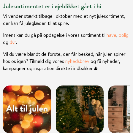
Julesortimentet er i øjeblikket gået i hi
Vi vender stærkt tilbage i oktober med et nyt julesortiment,
der kan få juleglæden til at spire.
Imens kan du gå på opdagelse i vores sortiment til
have
,
bolig
og
dyr
.
Vil du være blandt de første, der får besked, når julen spirer
hos os igen? Tilmeld dig vores
nyhedsbrev
og få nyheder,
kampagner og inspiration direkte i indbakken
🎄