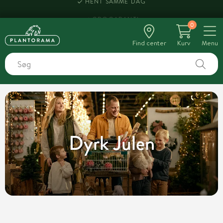
HENT SAMME DAG
0
Find center
Kurv
Menu
Dyrk Julen