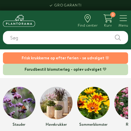
GROGARANTI
0
Find center
Kurv
Menu
Frisk krukkerne op efter ferien - se udvalget 🌸
Forudbestil blomsterløg - oplev udvalget 💚
Stauder
Havekrukker
Sommerblomster
Ro