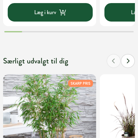
Læg i kurv
Læg
Særligt udvalgt til dig
SKARP PRIS