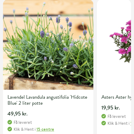
Lavendel Lavandula angustifolia 'Hidcote
Asters Aster hy
Blue' 2 liter potte
19,95 kr.
49,95 kr.
Få leveret
Få leveret
Klik & Hent
i
1
Klik & Hent
i
15 centre