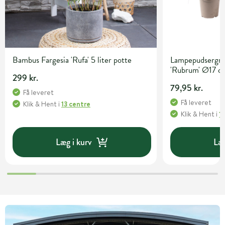
Bambus Fargesia 'Rufa' 5 liter potte
Lampepudsergræ
'Rubrum' Ø17 c
299 kr.
79,95 kr.
Få leveret
Få leveret
Klik & Hent
i
13 centre
Klik & Hent
i
1
Læg i kurv
Læg