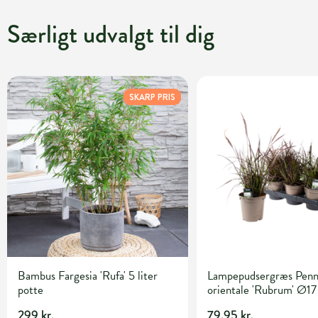
Særligt udvalgt til dig
SKARP PRIS
Bambus Fargesia 'Rufa' 5 liter
Lampepudsergræs Penn
potte
orientale 'Rubrum' Ø17
299 kr.
79,95 kr.