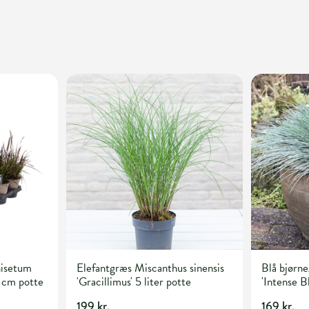
isetum
Elefantgræs Miscanthus sinensis
Blå bjørn
 cm potte
'Gracillimus' 5 liter potte
'Intense Bl
199 kr.
169 kr.