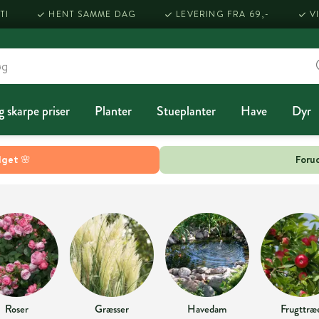
TI
HENT SAMME DAG
LEVERING FRA 69,-
V
g skarpe priser
Planter
Stueplanter
Have
Dyr
lget 🌸
Forud
Roser
Græsser
Havedam
Frugttræ