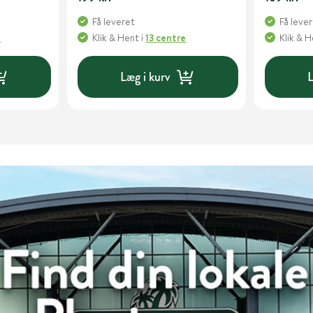
Få leveret
Få leve
e
Klik & Hent
i
13 centre
Klik & 
Læg i kurv
L