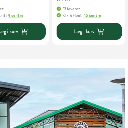
ret
Få leveret
Hent
i
9 centre
Klik & Hent
i
15 centre
æg i kurv
Læg i kurv