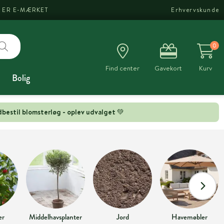
I ER E-MÆRKET
Erhvervskunde
0
Find center
Gavekort
Kurv
Bolig
bestil blomsterløg - oplev udvalget 💚
er
Middelhavsplanter
Jord
Havemøbler