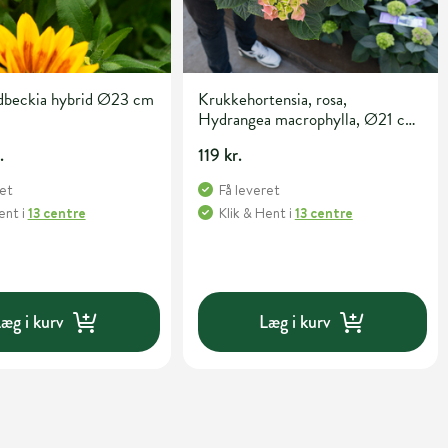
dbeckia hybrid Ø23 cm
Krukkehortensia, rosa,
Hydrangea macrophylla, Ø21 cm
potte
.
119 kr.
ret
Få leveret
Hent
i
13 centre
Klik & Hent
i
13 centre
æg i kurv
Læg i kurv