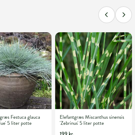
egræs Festuca glauca
Elefantgræs Miscanthus sinensis
ue' 5 liter potte
'Zebrinus' 5 liter potte
199 kr.