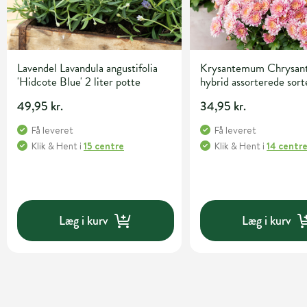
Lavendel Lavandula angustifolia
Krysantemum Chrysa
'Hidcote Blue' 2 liter potte
hybrid assorterede sor
potte
49,95 kr.
34,95 kr.
Få leveret
Få leveret
Klik & Hent
i
15 centre
Klik & Hent
i
14 centr
Læg i kurv
Læg i kurv