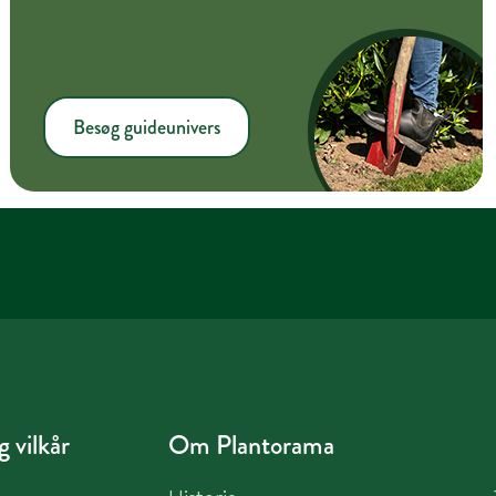
Besøg guideunivers
 vilkår
Om Plantorama