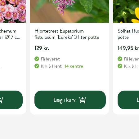
nthemum
Hjortetrøst Eupatorium
Solhat Ru
ter Ø17 cm
fistulosum 'Eureka' 3 liter potte
potte
129 kr.
149,95 kr
Få leveret
Få leve
e
Klik & Hent
i
14 centre
Klik & 
Læg i kurv
L