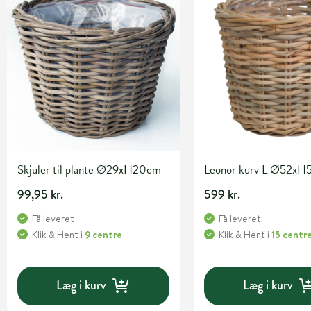
Skjuler til plante Ø29xH20cm
Leonor kurv L Ø52xH
99,95 kr.
599 kr.
Få leveret
Få leveret
Klik & Hent
i
9 centre
Klik & Hent
i
15 centr
Læg i kurv
Læg i kurv