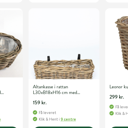
Altankasse i rattan
Leonor 
d
L30xB18xH16 cm med
299 kr.
indvendig plast
159 kr.
Få leve
Få leveret
Klik & 
e
Klik & Hent
i
9 centre