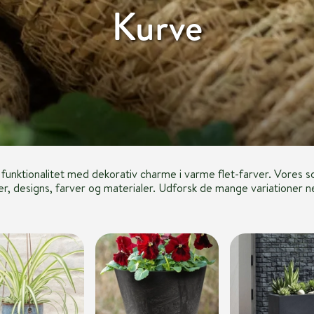
Kurve
unktionalitet med dekorativ charme i varme flet-farver. Vores s
er, designs, farver og materialer. Udforsk de mange variationer 