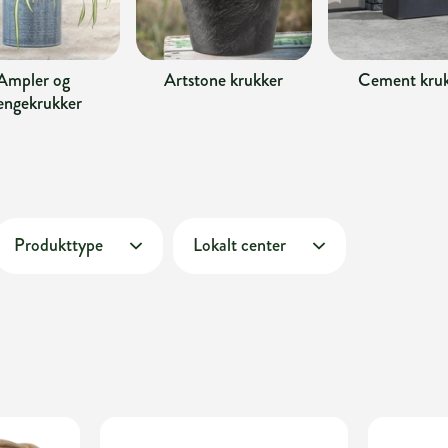
Ampler og
Artstone krukker
Cement kru
ngekrukker
Produkttype
Lokalt center