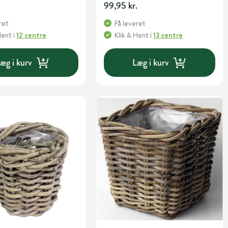
99,95 kr.
ret
Få leveret
Hent
i
12 centre
Klik & Hent
i
13 centre
æg i kurv
Læg i kurv