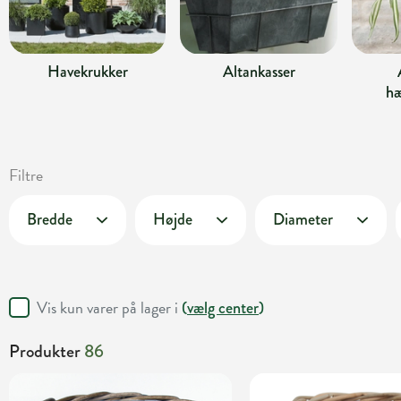
Havekrukker
Altankasser
hæ
Filtre
Bredde
Højde
Diameter
Vis kun varer på lager i
(
vælg center
)
Produkter
86