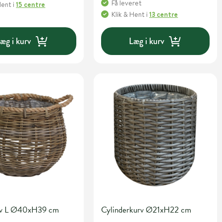
Få leveret
Hent
i
15 centre
Klik & Hent
i
13 centre
æg i kurv
Læg i kurv
rv L Ø40xH39 cm
Cylinderkurv Ø21xH22 cm