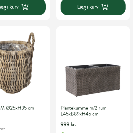
æg i kurv
Læg i kurv
rv M Ø25xH35 cm
Plantekumme m/2 rum
L45xB89xH45 cm
999 kr.
ret