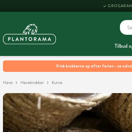
GROGARAN
Tilbud o
Frisk krukkerne op efter ferien - se udva
Have
Havekrukker
Kurve