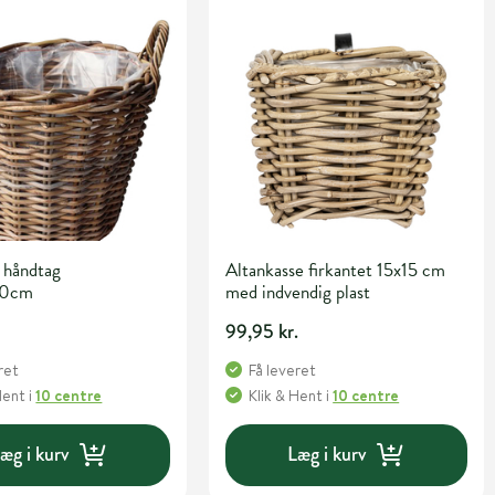
 håndtag
Altankasse firkantet 15x15 cm
0cm
med indvendig plast
99,95 kr.
ret
Få leveret
Hent
i
10 centre
Klik & Hent
i
10 centre
æg i kurv
Læg i kurv