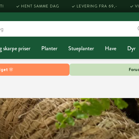
TI
HENT SAMME DAG
LEVERING FRA 69,-
V
g skarpe priser
Planter
Stueplanter
Have
Dyr
lget 🌸
Forud