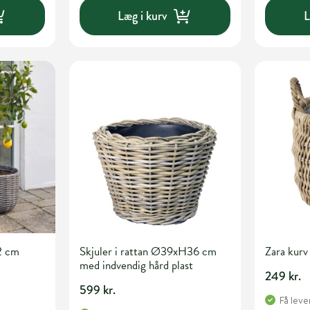
Læg i kurv
L
2 cm
Skjuler i rattan Ø39xH36 cm
Zara ku
med indvendig hård plast
249 kr.
599 kr.
Få leve