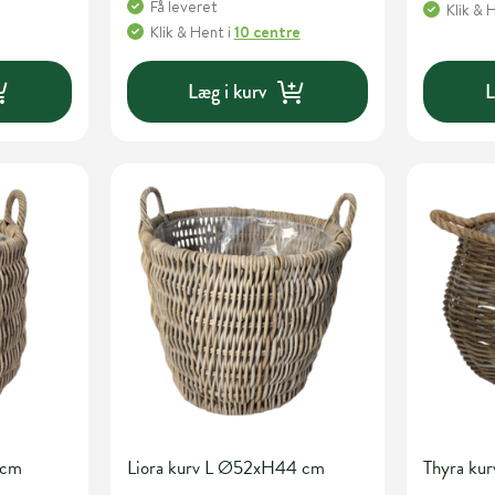
Få leveret
Klik & 
Klik & Hent
i
10 centre
Læg i kurv
L
 cm
Liora kurv L Ø52xH44 cm
Thyra ku