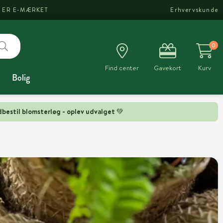
I ER E-MÆRKET
Erhvervskunde
0
Find center
Gavekort
Kurv
Bolig
bestil blomsterløg - oplev udvalget 💚