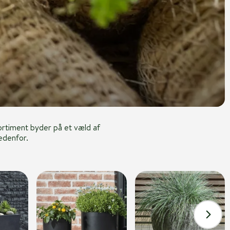
ortiment byder på et væld af
nedenfor.