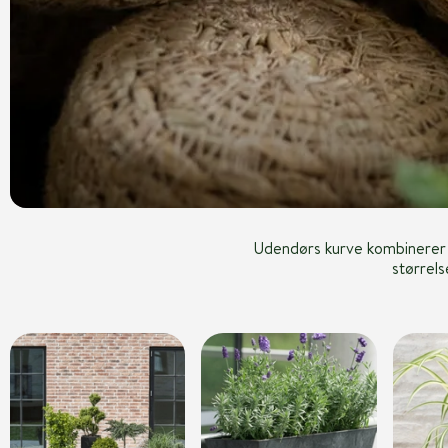
Udendørs kurve kombinerer f
størrels