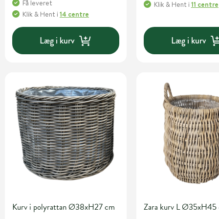
Få leveret
Klik & Hent
i
11 centre
Klik & Hent
i
14 centre
Læg i kurv
Læg i kurv
Kurv i polyrattan Ø38xH27 cm
Zara kurv L Ø35xH45