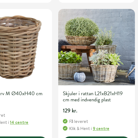
kurv M Ø40xH40 cm
Skjuler i rattan L21xB21xH19
cm med indvendig plast
129 kr.
ret
Få leveret
Hent
i
14 centre
Klik & Hent
i
9 centre