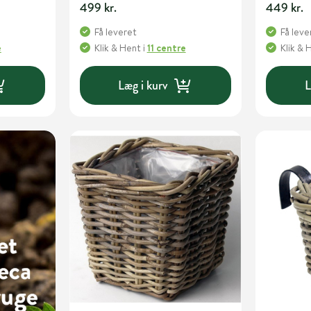
499 kr.
449 kr.
Få leveret
Få leve
e
Klik & Hent
i
11 centre
Klik & 
Læg i kurv
L