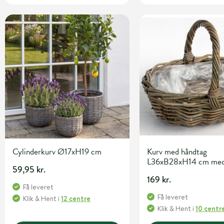
Cylinderkurv Ø17xH19 cm
Kurv med håndtag
L36xB28xH14 cm me
59,95 kr.
indvendig plast
169 kr.
Få leveret
Få leveret
Klik & Hent
i
12 centre
Klik & Hent
i
10 centr