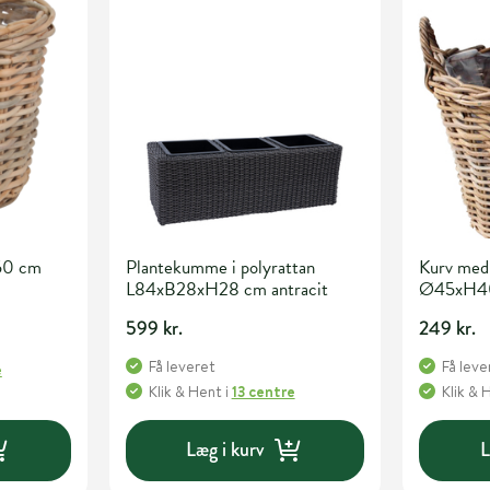
50 cm
Plantekumme i polyrattan
Kurv med
L84xB28xH28 cm antracit
Ø45xH4
599 kr.
249 kr.
Få leveret
Få leve
e
Klik & Hent
i
13 centre
Klik & 
Læg i kurv
L