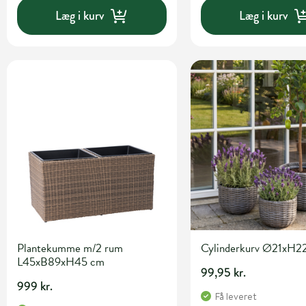
Læg i kurv
Læg i kurv
Plantekumme m/2 rum
Cylinderkurv Ø21xH2
L45xB89xH45 cm
99,95 kr.
999 kr.
Få leveret