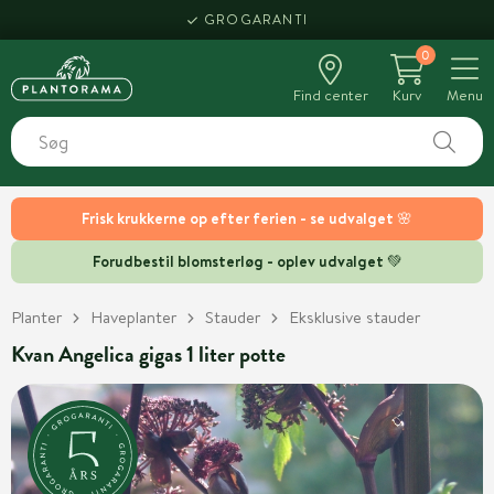
GROGARANTI
0
Find center
Kurv
Menu
Frisk krukkerne op efter ferien - se udvalget 🌸
Forudbestil blomsterløg - oplev udvalget 💚
Planter
Haveplanter
Stauder
Eksklusive stauder
Kvan Angelica gigas 1 liter potte