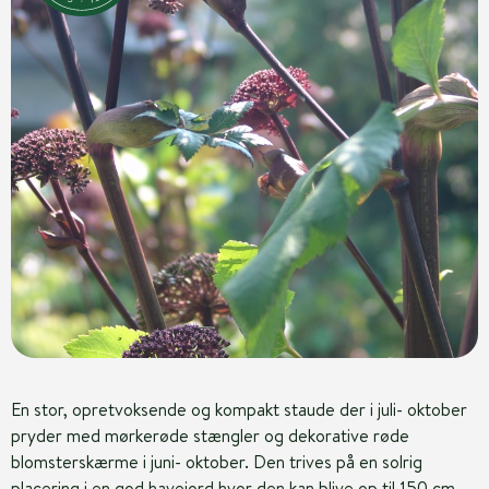
En stor, opretvoksende og kompakt staude der i juli- oktober
pryder med mørkerøde stængler og dekorative røde
blomsterskærme i juni- oktober. Den trives på en solrig
placering i en god havejord hvor den kan blive op til 150 cm.