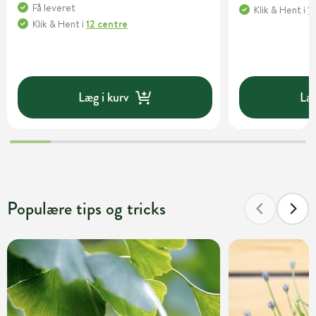
Få leveret
Klik & Hent
i
1
Klik & Hent
i
12 centre
Læg i kurv
Læg
Populære tips og tricks