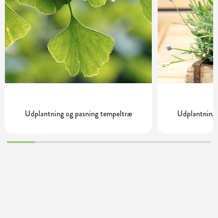
Udplantning og pasning tempeltræ
Udplantning 