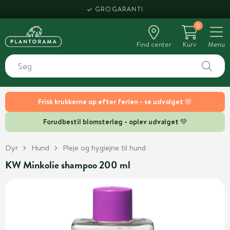
GROGARANTI
0
Find center
Kurv
Menu
Frisk krukkerne op efter ferien - se udvalget 🌸
Forudbestil blomsterløg - oplev udvalget 💚
Dyr
Hund
Pleje og hygiejne til hund
KW Minkolie shampoo 200 ml