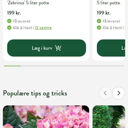
'Zebrinus' 5 liter potte
5 liter potte
199 kr.
199 kr.
Få leveret
Få leveret
Klik & Hent
i
12 centre
Klik & Hent
i
1
Læg i kurv
Læg
Populære tips og tricks