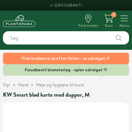
GROGARANTI
0
Find center
Kurv
Menu
Frisk krukkerne op efter ferien - se udvalget 🌸
Forudbestil blomsterløg - oplev udvalget 💚
Dyr
Hund
Pleje og hygiejne til hund
KW Smart blød karte med dupper, M