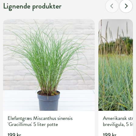
Lignende produkter
Elefantgræs Miscanthus sinensis
Amerikansk str
'Gracillimus' 5 liter potte
breviligula, 5 lit
199 kr.
199 kr.