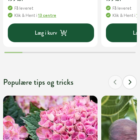
Få leveret
Få leveret
Klik & Hent
i
13 centre
Klik & Hent
i
1
Læg i kurv
Læg
Populære tips og tricks