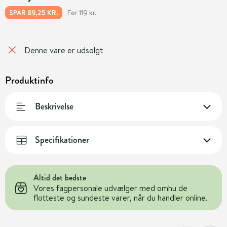
Før 119 kr.
SPAR 89,25 KR.
Denne vare er udsolgt
Produktinfo
Beskrivelse
Specifikationer
Altid det bedste
Vores fagpersonale udvælger med omhu de
flotteste og sundeste varer, når du handler online.