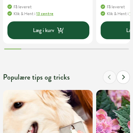
Få leveret
Få leveret
Klik & Hent
i
13 centre
Klik & Hent
i
1
Læg i kurv
Læg
Populære tips og tricks