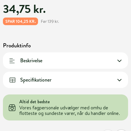
34,75 kr.
Før 139 kr.
SPAR 104,25 KR.
Produktinfo
Beskrivelse
Specifikationer
Altid det bedste
Vores fagpersonale udvælger med omhu de
flotteste og sundeste varer, når du handler online.