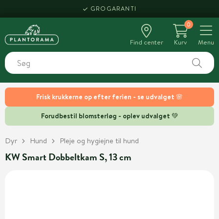
GROGARANTI
0
Find center
Kurv
Menu
Frisk krukkerne op efter ferien - se udvalget 🌸
Forudbestil blomsterløg - oplev udvalget 💚
Dyr
Hund
Pleje og hygiejne til hund
KW Smart Dobbeltkam S, 13 cm