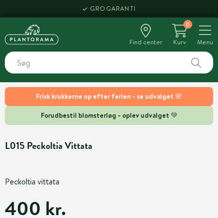
GROGARANTI
0
Find center
Kurv
Menu
Frisk krukkerne op efter ferien - se udvalget 🌸
Forudbestil blomsterløg - oplev udvalget 💚
L015 Peckoltia Vittata
Peckoltia vittata
400 kr.