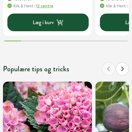
Klik & Hent
i
12 centre
Klik & Hent
i
1
Læg i kurv
Læg
Populære tips og tricks