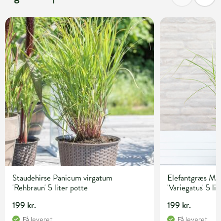
Staudehirse Panicum virgatum
Elefantgræs Mis
'Rehbraun' 5 liter potte
'Variegatus' 5 li
199 kr.
199 kr.
Få leveret
Få leveret