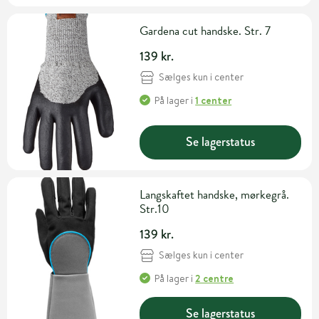
Gardena cut handske. Str. 7
139 kr.
Sælges kun i center
På lager
i
1 center
Se lagerstatus
Langskaftet handske, mørkegrå.
Str.10
139 kr.
Sælges kun i center
På lager
i
2 centre
Se lagerstatus