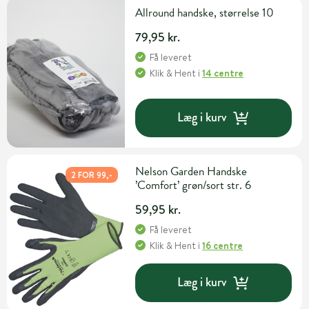
Allround handske, størrelse 10
79,95 kr.
Få leveret
Klik & Hent
i
14 centre
Læg i kurv
Nelson Garden Handske
2 FOR 99,-
’Comfort’ grøn/sort str. 6
59,95 kr.
Få leveret
Klik & Hent
i
16 centre
Læg i kurv