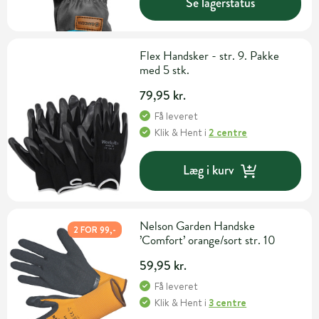
Se lagerstatus
Flex Handsker - str. 9. Pakke
med 5 stk.
79,95 kr.
Få leveret
Klik & Hent
i
2 centre
Læg i kurv
Nelson Garden Handske
2 FOR 99,-
’Comfort’ orange/sort str. 10
59,95 kr.
Få leveret
Klik & Hent
i
3 centre