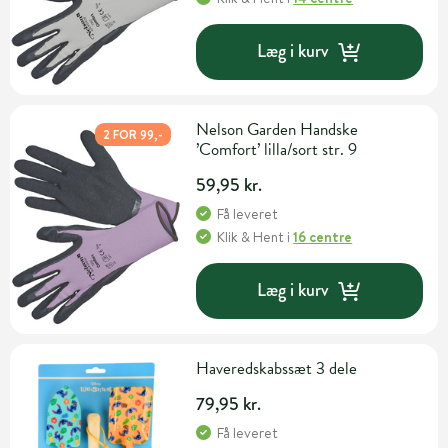
Læg i kurv
Nelson Garden Handske
2 FOR 99,-
’Comfort’ lilla/sort str. 9
59,95 kr.
Få leveret
Klik & Hent
i
16 centre
Læg i kurv
Haveredskabssæt 3 dele
79,95 kr.
Få leveret