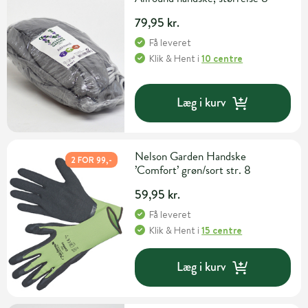
79,95 kr.
Få leveret
Klik & Hent
i
10 centre
Læg i kurv
Nelson Garden Handske
2 FOR 99,-
’Comfort’ grøn/sort str. 8
59,95 kr.
Få leveret
Klik & Hent
i
15 centre
Læg i kurv