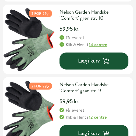
Nelson Garden Handske
2 FOR 99,-
'Comfort' grøn str. 10
59,95 kr.
Få leveret
Klik & Hent
i
14 centre
Læg i kurv
Nelson Garden Handske
2 FOR 99,-
'Comfort' grøn str. 9
59,95 kr.
Få leveret
Klik & Hent
i
12 centre
Læg i kurv