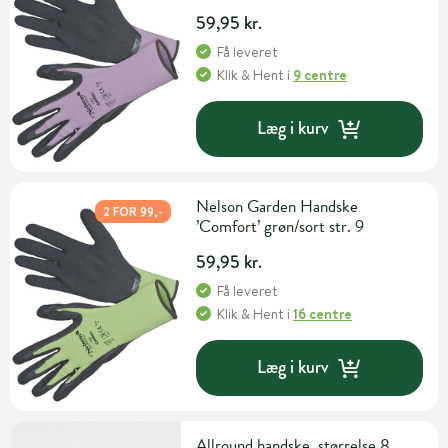
59,95 kr.
Få leveret
Klik & Hent
i
9 centre
Læg i kurv
Nelson Garden Handske
2 FOR 99,-
’Comfort’ grøn/sort str. 9
59,95 kr.
Få leveret
Klik & Hent
i
16 centre
Læg i kurv
Allround handske, størrelse 8