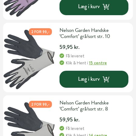
Læg i kurv
Nelson Garden Handske
2 FOR 99,-
’Comfort’ grå/sort str. 10
59,95 kr.
Få leveret
Klik & Hent
i
15 centre
Læg i kurv
Nelson Garden Handske
2 FOR 99,-
’Comfort’ grå/sort str. 8
59,95 kr.
Få leveret
Klik & Hent
i
14 centre