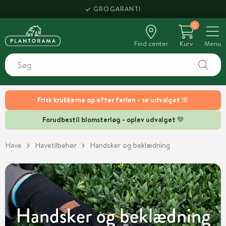
HENT SAMME DAG
GROGARANTI
0
Find center
Kurv
Menu
Frisk krukkerne op efter ferien - se udvalget 🌸
Forudbestil blomsterløg - oplev udvalget 💚
Have
Havetilbehør
Handsker og beklædning
Handsker og beklædning