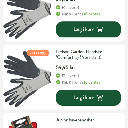
Få leveret
Klik & Hent
i
16 centre
Læg i kurv
Nelson Garden Handske
2 FOR 99,-
’Comfort’ grå/sort str. 6
59,95 kr.
Få leveret
Klik & Hent
i
16 centre
Læg i kurv
Junior havehandsker.