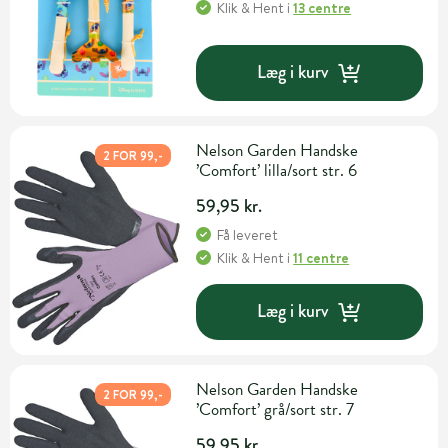
Klik & Hent
i
13 centre
Læg i kurv
Nelson Garden Handske
2 FOR 99,-
’Comfort’ lilla/sort str. 6
59,95 kr.
Få leveret
Klik & Hent
i
11 centre
Læg i kurv
Nelson Garden Handske
2 FOR 99,-
’Comfort’ grå/sort str. 7
59,95 kr.