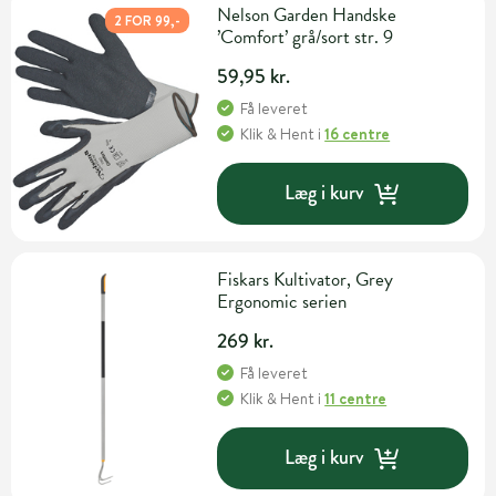
Nelson Garden Handske
2 FOR 99,-
’Comfort’ grå/sort str. 9
59,95 kr.
Få leveret
Klik & Hent
i
16 centre
Læg i kurv
Fiskars Kultivator, Grey
Ergonomic serien
269 kr.
Få leveret
Klik & Hent
i
11 centre
Læg i kurv