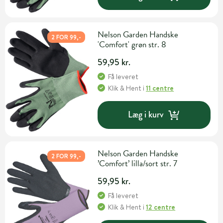
Nelson Garden Handske
2 FOR 99,-
'Comfort' grøn str. 8
59,95 kr.
Få leveret
Klik & Hent
i
11 centre
Læg i kurv
Nelson Garden Handske
2 FOR 99,-
’Comfort’ lilla/sort str. 7
59,95 kr.
Få leveret
Klik & Hent
i
12 centre