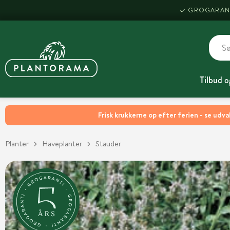
GROGARAN
Tilbud o
Frisk krukkerne op efter ferien - se udva
Planter
Haveplanter
Stauder