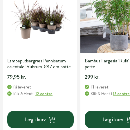
Lampepudsergræs Pennisetum
Bambus Fargesia 'Rufa' 
orientale 'Rubrum' Ø17 cm potte
potte
79,95 kr.
299 kr.
Få leveret
Få leveret
Klik & Hent
i
12 centre
Klik & Hent
i
13 centre
Læg i kurv
Læg i kurv