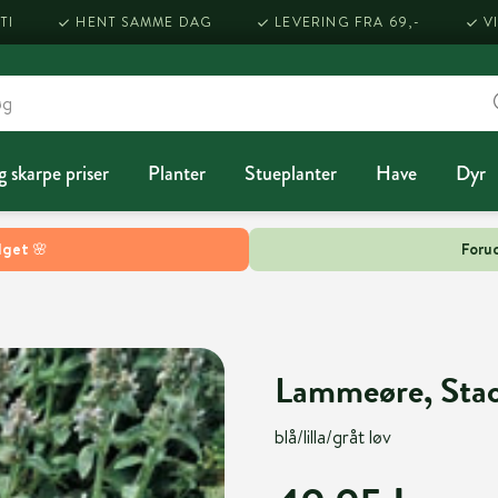
TI
HENT SAMME DAG
LEVERING FRA 69,-
V
g skarpe priser
Planter
Stueplanter
Have
Dyr
lget 🌸
Forud
Lammeøre, Stachy
blå/lilla/gråt løv