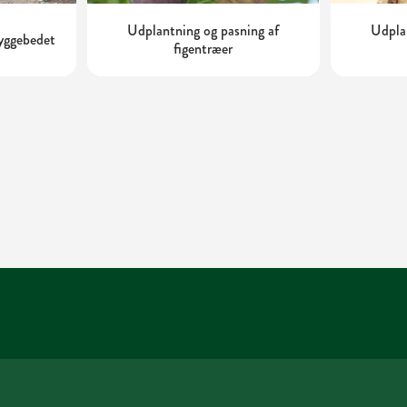
Udplantning og pasning af
Udplan
kyggebedet
figentræer