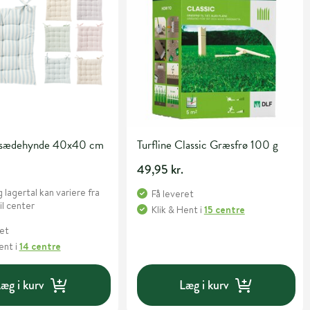
 sædehynde 40x40 cm
Turfline Classic Græsfrø 100 g
49,95 kr.
 lagertal kan variere fra
Få leveret
il center
Klik & Hent
i
15 centre
ret
Hent
i
14 centre
æg i kurv
Læg i kurv