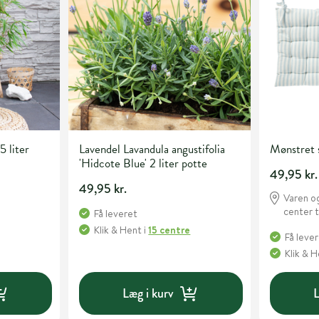
5 liter
Lavendel Lavandula angustifolia
Mønstret
'Hidcote Blue' 2 liter potte
49,95 kr.
49,95 kr.
Varen og
center t
Få leveret
Klik & Hent
i
15 centre
Få leve
Klik & 
Læg i kurv
L