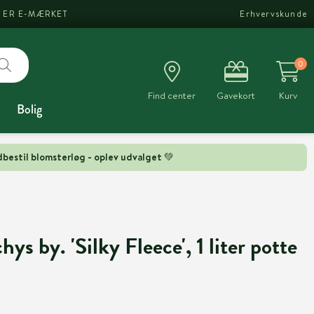
I ER E-MÆRKET
Erhvervskunde
0
Find center
Gavekort
Kurv
Bolig
bestil blomsterløg - oplev udvalget 💚
s by. 'Silky Fleece', 1 liter potte