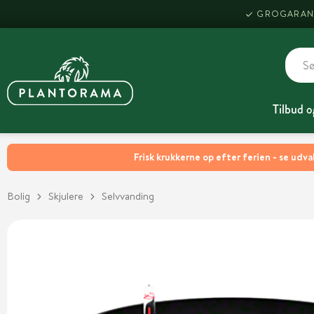
GROGARAN
Tilbud o
Frisk krukkerne op efter ferien - se udva
Bolig
Skjulere
Selvvanding