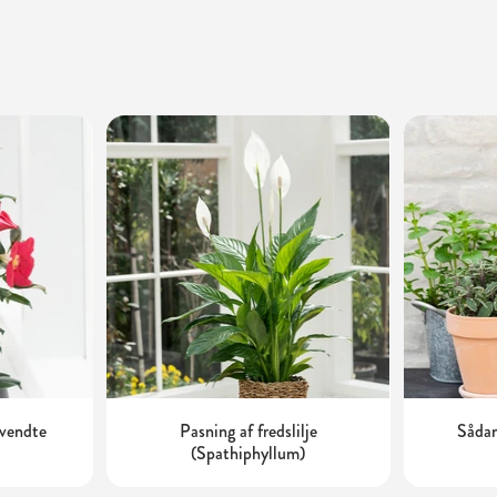
dvendte
Pasning af fredslilje
Sådan
(Spathiphyllum)