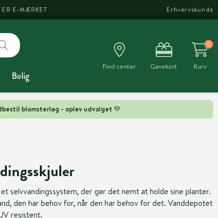
I ER E-MÆRKET
Erhvervskunde
0
Find center
Gavekort
Kurv
Bolig
bestil blomsterløg - oplev udvalget 💚
dingsskjuler
et selvvandingssystem, der gør det nemt at holde sine planter.
and, den har behov for, når den har behov for det. Vanddepotet
UV resistent.