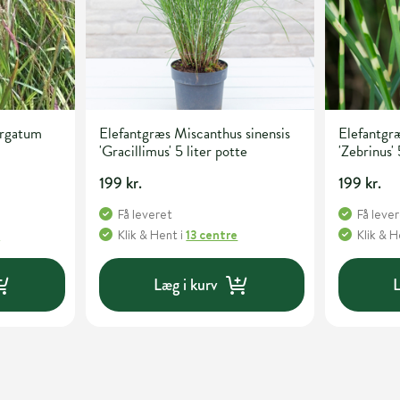
irgatum
Elefantgræs Miscanthus sinensis
Elefantgræ
'Gracillimus' 5 liter potte
'Zebrinus' 
199 kr.
199 kr.
Få leveret
Få leve
e
Klik & Hent
i
13 centre
Klik & 
Læg i kurv
L