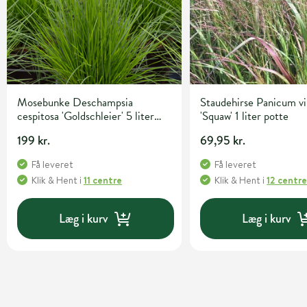
Mosebunke Deschampsia
Staudehirse Panicum v
cespitosa 'Goldschleier' 5 liter
'Squaw' 1 liter potte
potte
199 kr.
69,95 kr.
Få leveret
Få leveret
Klik & Hent
i
11 centre
Klik & Hent
i
12 centr
Læg i kurv
Læg i kurv