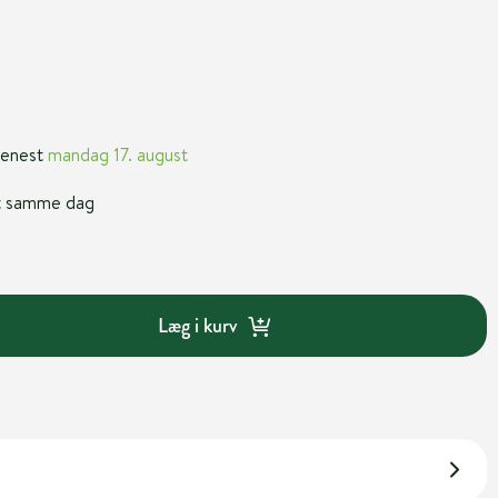
 senest
mandag 17. august
nt samme dag
Læg i kurv