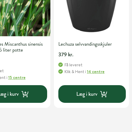
s Miscanthus sinensis
Lechuza selvvandingsskjuler
5 liter potte
379 kr.
Få leveret
ret
Klik & Hent
i
14 centre
Hent
i
15 centre
æg i kurv
Læg i kurv