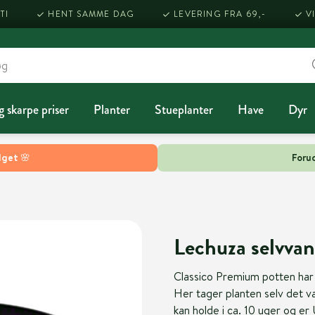
TI
HENT SAMME DAG
LEVERING FRA 69,-
V
g skarpe priser
Planter
Stueplanter
Have
Dyr
lget 🌸
Forud
Lechuza selvvan
Classico Premium potten har 
Her tager planten selv det v
kan holde i ca. 10 uger og er 