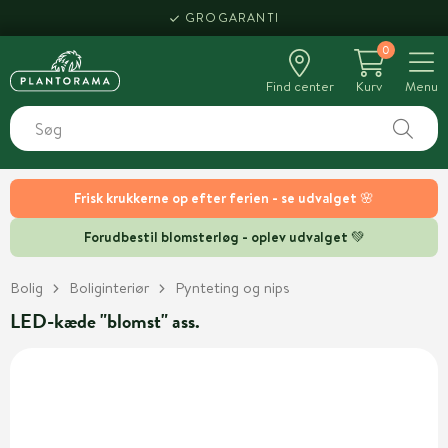
GROGARANTI
0
Find center
Kurv
Menu
Frisk krukkerne op efter ferien - se udvalget 🌸
Forudbestil blomsterløg - oplev udvalget 💚
Bolig
Boliginteriør
Pynteting og nips
LED-kæde "blomst" ass.