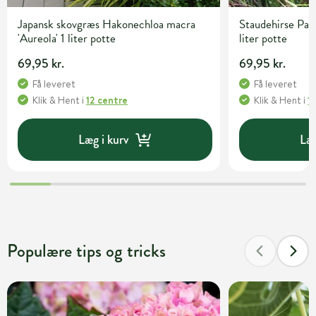
Japansk skovgræs Hakonechloa macra
Staudehirse Pan
'Aureola' 1 liter potte
liter potte
69,95 kr.
69,95 kr.
Få leveret
Få leveret
Klik & Hent
i
12 centre
Klik & Hent
i
1
Læg i kurv
Læg
Populære tips og tricks